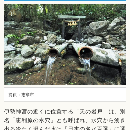
提供：志摩市
伊勢神宮の近くに位置する「天の岩戸」は、別
名「恵利原の水穴」とも呼ばれ、水穴から湧き
出る冷たく澄んだ水は「日本の名水百選」に選