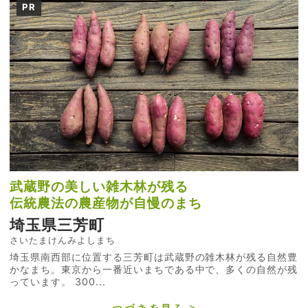
PR
武蔵野の美しい雑木林が残る
伝統農法の農産物が自慢のまち
埼玉県三芳町
さいたまけんみよしまち
埼玉県南西部に位置する三芳町は武蔵野の雑木林が残る自然豊
かなまち。東京から一番近いまちである中で、多くの自然が残
っています。 300...