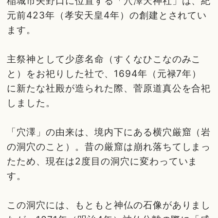
稲城市矢野口に位置する「穴澤天神社」は、紀
元前423年（孝安天皇4年）の創建とされてい
ます。
主祭神として少彦名命（すくなひこなのみこ
と）をお祀りした社で、1694年（元禄7年）
に新たな社殿が造られた際、菅原道真公を合祀
しました。
「穴澤」の由来は、境内下にある横穴厳窟（岩
の洞穴のこと）。昔の厳窟は崩れ落ちてしまっ
たため、現在は2度目の洞穴に変わっていま
す。
この洞穴には、もともと神仏の石像がありまし