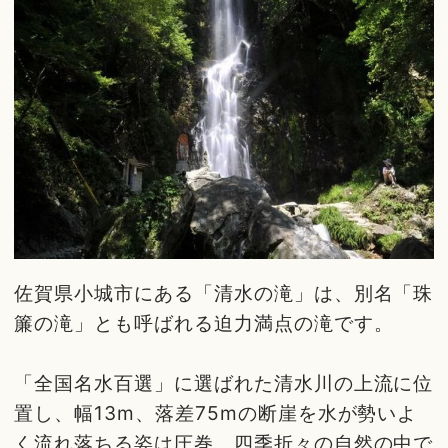
佐賀県小城市にある「清水の滝」は、別名「珠
簾の滝」とも呼ばれる迫力満点の滝です。
「全国名水百選」に選ばれた清水川の上流に位
置し、幅13m、落差75mの断崖を水が勢いよ
く流れ落ちる姿は圧巻。四季折々の自然の中で