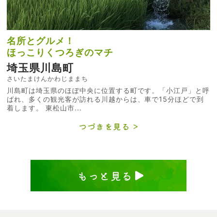
名所とグルメ！
ほっこりくつろぎのマチ
埼玉県川島町
さいたまけんかわじままち
川島町は埼玉県のほぼ中央に位置する町です。「小江戸」と呼
ばれ、多くの観光客が訪れる川越からは、車で15分ほどで到
着します。 東松山市...
つづきを見る
もっと見る