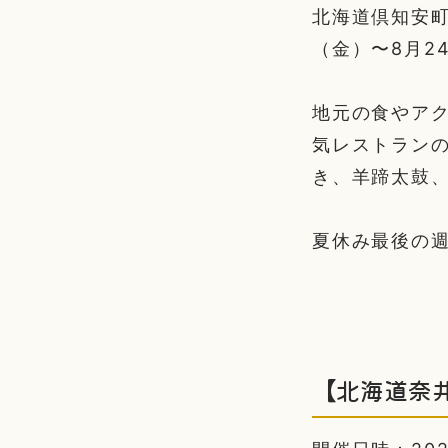
北海道倶知安町
（金）〜8月2
地元の食やア
気レストラン
き、羊蹄太鼓
夏休み最後の
【北海道奈