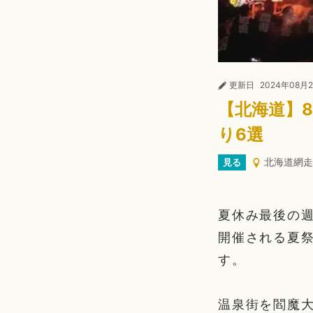
更新日
2024年08月
【北海道】
り6選
北海道網走
見る
夏休み最後の週
開催される夏
す。
温泉街を閻魔