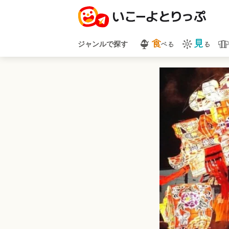
食
見
べる
る
ジャンルで探す