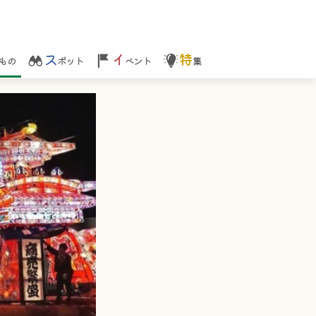
ス
イ
特
もの
ポット
ベント
集