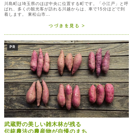
川島町は埼玉県のほぼ中央に位置する町です。「小江戸」と呼
ばれ、多くの観光客が訪れる川越からは、車で15分ほどで到
着します。 東松山市...
つづきを見る
PR
武蔵野の美しい雑木林が残る
伝統農法の農産物が自慢のまち