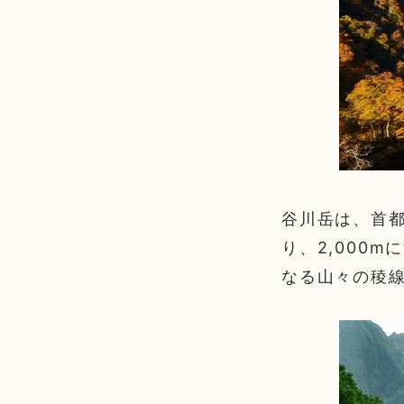
谷川岳は、首
り、2,000
なる山々の稜線