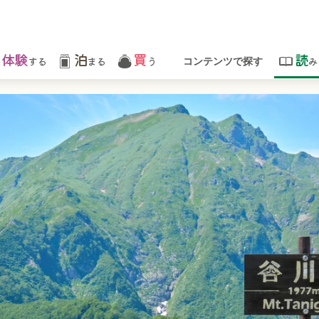
体験
泊
買
読
する
まる
う
み
コンテンツで探す