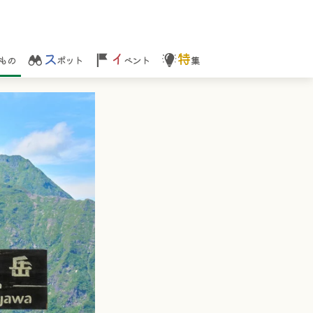
ス
イ
特
もの
ポット
ベント
集