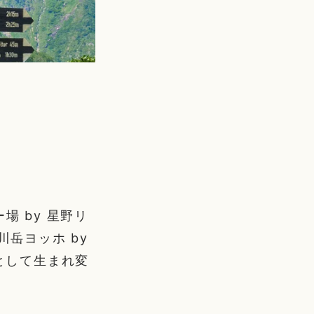
場 by 星野リ
川岳ヨッホ by
として生まれ変