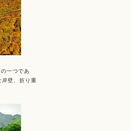
山の一つであ
な岸壁、折り重
。