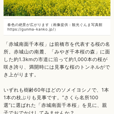
春色の絶景が広がります（画像提供：観光ぐんま写真館
https://gunma-kanko.jp/）
「赤城南面千本桜」は前橋市を代表する桜の名
所。赤城山の南麓、「みやぎ千本桜の森」に面
した約1.3kmの市道に沿って約1,000本の桜が
咲き誇り、満開時には見事な桜のトンネルがで
き上がります。
いずれも樹齢60年ほどのソメイヨシノで、1本
1本の枝ぶりも見事です。“さくら名所100
選”に選ばれた「赤城南面千本桜」を見に、親
子でおでかけしてみませんか？