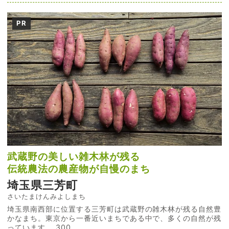
PR
武蔵野の美しい雑木林が残る
伝統農法の農産物が自慢のまち
埼玉県三芳町
さいたまけんみよしまち
埼玉県南西部に位置する三芳町は武蔵野の雑木林が残る自然豊
かなまち。東京から一番近いまちである中で、多くの自然が残
っています。 300...