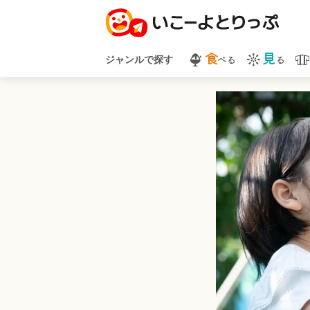
食
見
べる
る
ジャンルで探す