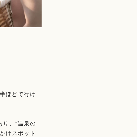
間半ほどで行け
あり、“温泉の
でかけスポット