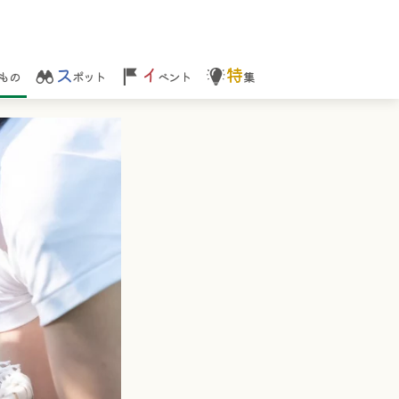
ス
イ
特
もの
ポット
ベント
集