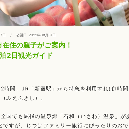
07日
/
公開日
2022年08月31日
市在住の親子がご案内！
1泊2日観光ガイド
2時間、JR「新宿駅」から特急を利用すれば1時
市（ふえふきし）。
、全国でも屈指の温泉郷「石和（いさわ）温泉」が
有名ですが、じつはファミリー旅行にぴったりのお