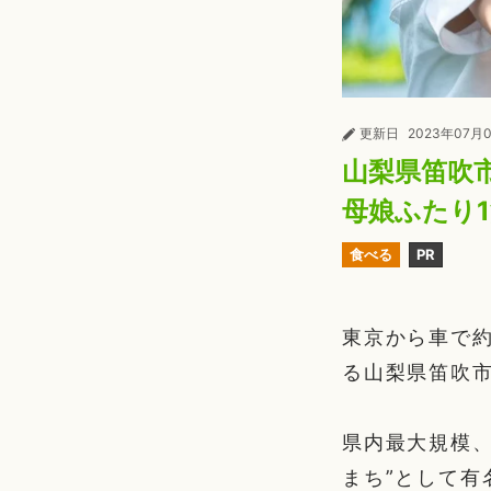
更新日
2023年07月
山梨県笛吹
母娘ふたり
食べる
PR
東京から車で約
る山梨県笛吹
県内最大規模
まち”として