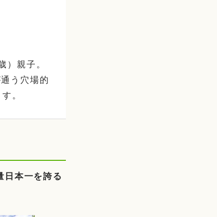
歳）親子。
が通う穴場的
ます。
量日本一を誇る