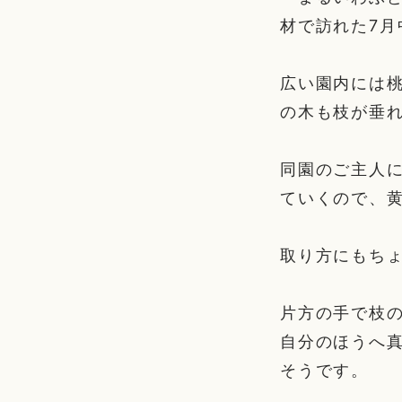
材で訪れた7
広い園内には
の木も枝が垂
同園のご主人
ていくので、
取り方にもち
片方の手で枝
自分のほうへ
そうです。