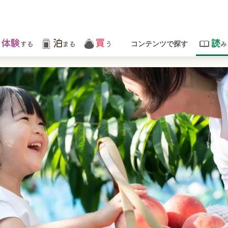
体験
泊
買
読
する
まる
う
み
コンテンツで探す