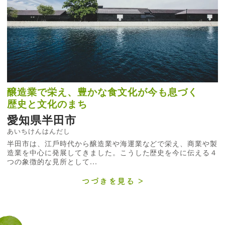
醸造業で栄え、豊かな食文化が今も息づく
歴史と文化のまち
愛知県半田市
あいちけんはんだし
半⽥市は、江⼾時代から醸造業や海運業などで栄え、商業や製
造業を中⼼に発展してきました。こうした歴史を今に伝える４
つの象徴的な⾒所として...
つづきを見る