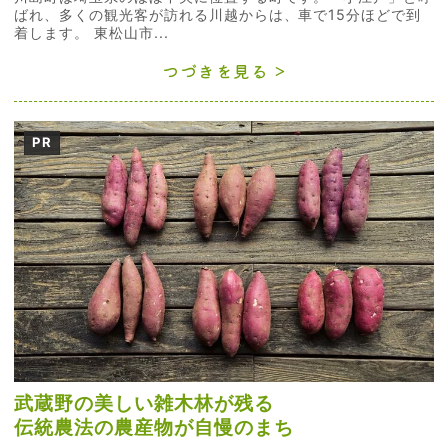
ばれ、多くの観光客が訪れる川越からは、車で15分ほどで到
着します。 東松山市...
つづきを見る
PR
武蔵野の美しい雑木林が残る
伝統農法の農産物が自慢のまち