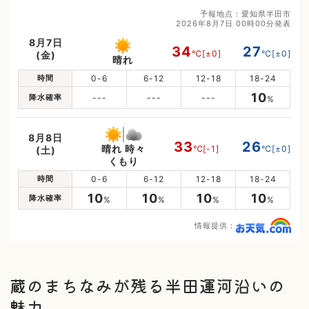
予報地点：愛知県半田市
2026年8月7日 00時00分発表
8月7日
34
27
℃
[±0]
℃
[±0]
(金)
晴れ
時間
0-6
6-12
12-18
18-24
10
降水確率
---
---
---
%
8月8日
33
26
晴れ 時々
℃
[-1]
℃
[±0]
(土)
くもり
時間
0-6
6-12
12-18
18-24
10
10
10
10
降水確率
%
%
%
%
情報提供：
蔵のまちなみが残る半田運河沿いの
魅力