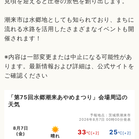
見頃を迎えると圧巻の景色を創り出します。
潮来市は水郷地としても知られており、まちに
流れる水路を活用したさまざまなイベントも開
催されます！
※内容は一部変更または中止になる可能性があ
ります。最新情報および詳細は、公式サイトを
ご確認ください
「第75回水郷潮来あやめまつり」会場周辺の
天気
予報地点：茨城県潮来市
2026年8月7日 00時00分発表
8月7日
33
25
℃
[+2]
℃
[+2]
(金)
晴れ