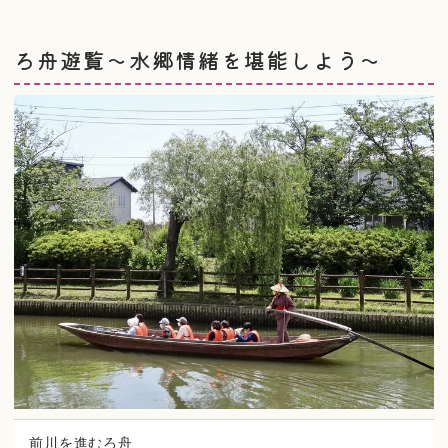
ろ舟遊覧～水郷情緒を堪能しよう～
前川を進むろ舟