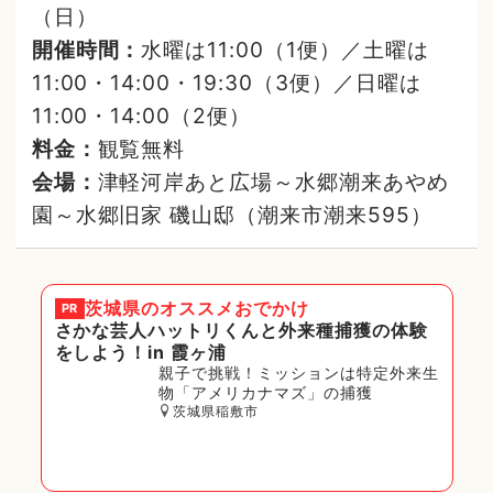
（日）
開催時間：
水曜は11:00（1便）／土曜は
11:00・14:00・19:30（3便）／日曜は
11:00・14:00（2便）
料金：
観覧無料
会場：
津軽河岸あと広場～水郷潮来あやめ
園～水郷旧家 磯山邸（潮来市潮来595）
茨城県
のオススメおでかけ
PR
さかな芸人ハットリくんと外来種捕獲の体験
をしよう！in 霞ヶ浦
親子で挑戦！ミッションは特定外来生
物「アメリカナマズ」の捕獲
茨城県稲敷市