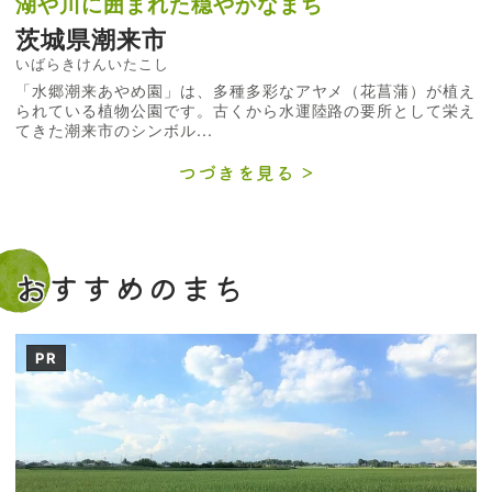
湖や川に囲まれた穏やかなまち
茨城県潮来市
いばらきけんいたこし
「水郷潮来あやめ園」は、多種多彩なアヤメ（花菖蒲）が植え
られている植物公園です。古くから水運陸路の要所として栄え
てきた潮来市のシンボル...
つづきを見る
おすすめのまち
PR