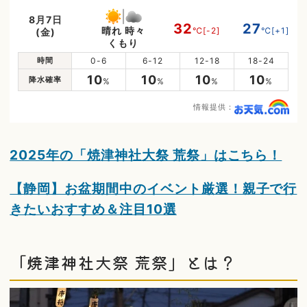
8月7日
32
27
晴れ 時々
℃
[-2]
℃
[+1]
(金)
くもり
時間
0-6
6-12
12-18
18-24
10
10
10
10
降水確率
%
%
%
%
情報提供：
2025年の「焼津神社大祭 荒祭」はこちら！
【静岡】お盆期間中のイベント厳選！親子で行
きたいおすすめ＆注目10選
「焼津神社大祭 荒祭」とは？