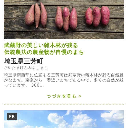
武蔵野の美しい雑木林が残る
伝統農法の農産物が自慢のまち
埼玉県三芳町
さいたまけんみよしまち
埼玉県南西部に位置する三芳町は武蔵野の雑木林が残る自然豊
かなまち。東京から一番近いまちである中で、多くの自然が残
っています。 300...
つづきを見る
PR