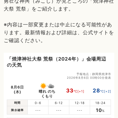
勇壮な神輿（みこし）が見どころの「焼津神社
大祭 荒祭」をご紹介します。
※内容は一部変更または中止になる可能性があ
ります。最新情報および詳細は、公式サイトを
ご確認ください。
「焼津神社大祭 荒祭（2024年）」会場周辺
の天気
予報地点：静岡県焼津市
2026年8月6日 00時00分発表
8月6日
33
28
晴れ のち
℃
[+1]
℃
[+2]
(木)
くもり
時間
0-6
6-12
12-18
18-24
10
降水確率
---
---
---
%