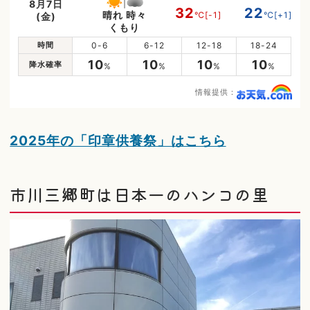
8月7日
32
22
晴れ 時々
℃
[-1]
℃
[+1]
(金)
くもり
時間
0-6
6-12
12-18
18-24
10
10
10
10
降水確率
%
%
%
%
情報提供：
2025年の「印章供養祭」はこちら
市川三郷町は日本一のハンコの里