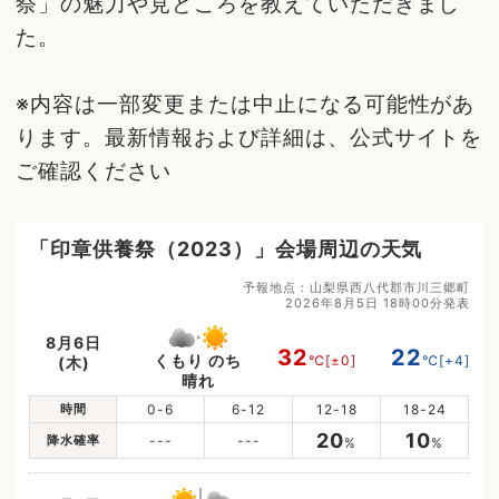
祭」の魅力や見どころを教えていただきまし
た。
※内容は一部変更または中止になる可能性があ
ります。最新情報および詳細は、公式サイトを
ご確認ください
「印章供養祭（2023）」会場周辺の天気
予報地点：山梨県西八代郡市川三郷町
2026年8月5日 18時00分発表
8月6日
32
22
くもり のち
℃
[±0]
℃
[+4]
(木)
晴れ
時間
0-6
6-12
12-18
18-24
20
10
降水確率
---
---
%
%