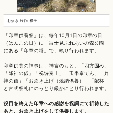
お炊き上げの様子
「印章供養祭」は、毎年10月1日の印章の日
（はんこの日）に「富士見ふれあいの森公園」
にある「印章の塔」で、執り行われます。
印章供養の神事は、神官のもと、「四方固め」
「降神の儀」「祝詩奏上」「玉串奉てん」「昇
神の儀」「お炊き上げ（焼納供養）」「献杯」
と古式祭礼にのっとり厳かにとり行われます。
役目を終えた印章への感謝を祝詞にて祈祷した
あと、お炊き上げをして供養します。