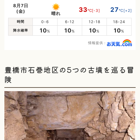
8月7日
33
27
℃
[-3]
℃
[+2]
(金)
晴れ
時間
0-6
6-12
12-18
18-24
10
10
10
10
降水確率
%
%
%
%
情報提供：
豊橋市石巻地区の5つの古墳を巡る冒
険