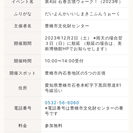
イベント名
第4回 石巻古墳ウォーク！（2023年）
ふりがな
だいよんかいいしまきこふんうぉーく
主催者名
豊橋市文化財センター
2023年12月2日（土） ※雨天の場合翌
開催期間
３日（日）に順延 （順延の場合は、美
術博物館HPでお知らせします）
開催時間
10:00〜14:00受付
開催スポット
豊橋市内石巻地区の5つの古墳
愛知県豊橋市石巻本町字下黒田県道81
住所
号線沿い
0532-56-6060
電話番号
※電話番号は豊橋市文化財センターの番
号です
料金
参加無料