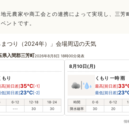
、地元農家や商工会との連携によって実現し、三芳
イベントです。
まつり（2024年）」会場周辺の天気
玉県入間郡三芳町
2026年8月8日 18時00分発表
8月10日(月)
くもり
くもり 一時 雨
35℃
33
最高[前日差]
[-1]
最高[前日差]
23℃
23
最低[前日差]
[-2]
最低[前日差]
6
6-12
12-18
18-24
時間
0-6
6-12
1
---
30
30
降水確率
30
20
情