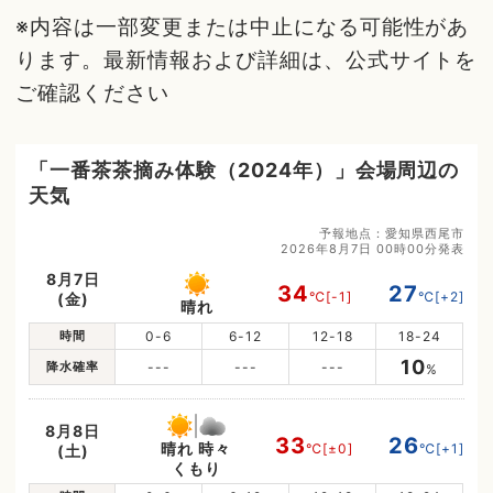
※内容は一部変更または中止になる可能性があ
ります。最新情報および詳細は、公式サイトを
ご確認ください
「一番茶茶摘み体験（2024年）」会場周辺の
天気
予報地点：愛知県西尾市
2026年8月7日 00時00分発表
8月7日
34
27
℃
[-1]
℃
[+2]
(金)
晴れ
時間
0-6
6-12
12-18
18-24
10
降水確率
---
---
---
%
8月8日
33
26
晴れ 時々
℃
[±0]
℃
[+1]
(土)
くもり