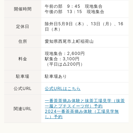
午前の部 9：45 現地集合
開催時間
午後の部 13：15 現地集合
除外日5月9日（木）、13日（月）、16
定休日
日（木）
住所
愛知県西尾市上町稲荷山
現地集合：2,600円
料金
駅集合：3,100円
（平日は△200円）
駐車場
駐車場あり
公式URL
公式URLはこちら
一番茶茶摘み体験と抹茶工場見学（抹茶
一服とプチスイーツ付）予約
関連URL
2024一番茶茶摘み体験（工場見学無
し）予約