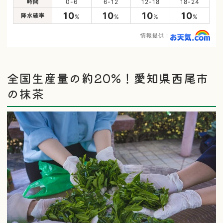
時間
0-6
6-12
12-18
18-24
10
10
10
10
降水確率
%
%
%
%
情報提供：
全国生産量の約20%！愛知県西尾市
の抹茶