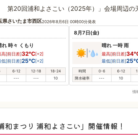
 第20回浦和よさこい（2025年）」会場周辺の
玉県さいたま市西区
2026年8月6日 00時00分発表
8月7日(金)
晴れ 時々 くもり
晴れ 一時 雨
32℃
34
最高[前日差]
[+2]
最高[前日差]
25℃
25
最低[前日差]
[+2]
最低[前日差]
6
6-12
12-18
18-24
時間
0-6
6-12
1
---
---
10
降水確率
---
10
情
浦和まつり 浦和よさこい」開催情報！