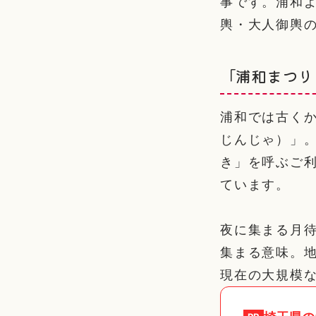
事です。浦和
輿・大人御輿
「浦和まつり
浦和では古く
じんじゃ）」
き」を呼ぶご
ています。
夜に集まる月
集まる意味。
現在の大規模