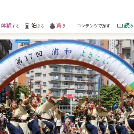
体験
泊
買
読
する
まる
う
み
コンテンツで探す