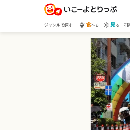
食
見
べる
る
ジャンルで探す