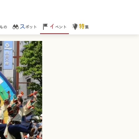
ス
イ
特
もの
ポット
ベント
集