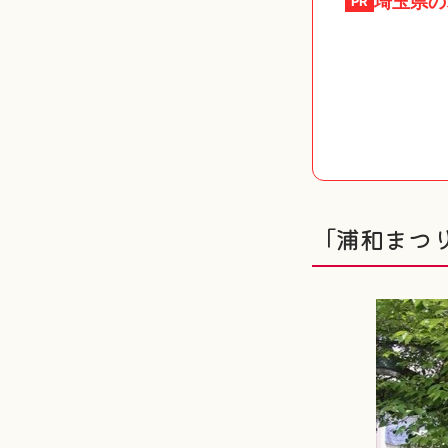
埼玉県
の
PR
「浦和まつ