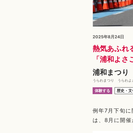
2025年8月24日
熱気あふれ
「浦和よさ
浦和まつり 
うらわまつり うらわよ
体験する
歴史・文
例年7月下旬に
は、8月に開催