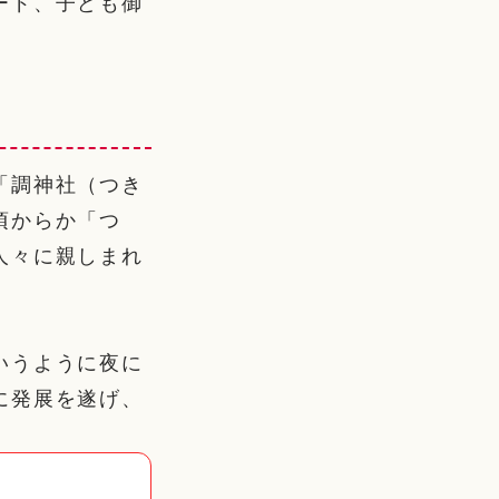
ード、子ども御
「調神社（つき
頃からか「つ
人々に親しまれ
いうように夜に
に発展を遂げ、