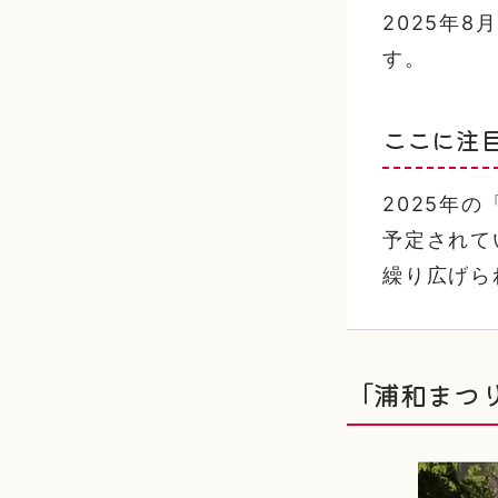
2025年
す。
ここに注
2025年
予定されて
繰り広げら
「浦和まつ