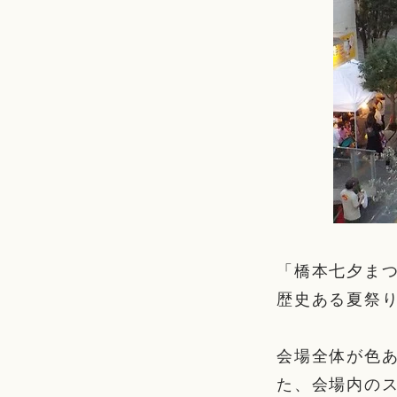
「橋本七夕ま
歴史ある夏祭
会場全体が色
た、会場内の