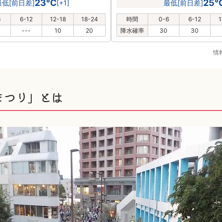
23℃
25
最低[前日差]
[+1]
最低[前日差]
6
6-12
12-18
18-24
時間
0-6
6-12
1
---
10
20
降水確率
30
30
情
まつり」とは