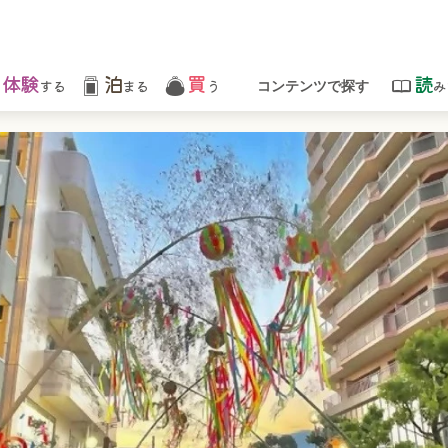
体験
泊
買
読
する
まる
う
み
コンテンツで探す