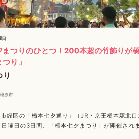
曜日
夕まつりのひとつ！200本超の竹飾りが
まつり」
つり
模原市
市緑区の「橋本七夕通り」（JR・京王橋本駅北口
～日曜日の3日間、「橋本七夕まつり」が開催され