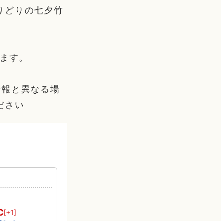
りどりの七夕竹
します。
情報と異なる場
ださい
℃
[+1]