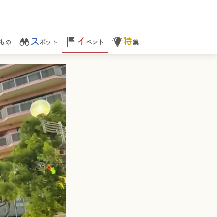
ス
イ
特
もの
ポット
ベント
集