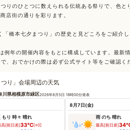
まつりのひとつに数えられる伝統ある祭りで、色と
が商店街の通りを彩ります。
続く「橋本七夕まつり」の歴史と見どころをご紹介
部は例年の開催内容をもとに構成しています。最新
ので、おでかけの際は必ず公式サイト等をご確認く
まつり」会場周辺の天気
奈川県相模原市緑区
2026年8月5日 18時00分発表
8月7日(金)
くもり 時々 晴れ
雨 のち 晴れ
33℃
34
最高[前日差]
[±0]
最高[前日差]