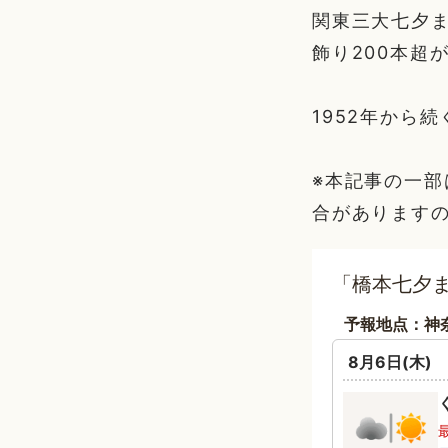
関東三大七夕
飾り200本超
1952年から
※本記事の一
合があります
「橋本七夕
予報地点：神
8月6日(木)