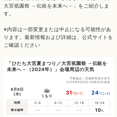
大宮祇園祭 －伝統を未来へ－」をご紹介しま
す。
※内容は一部変更または中止になる可能性があ
ります。最新情報および詳細は、公式サイトを
ご確認ください
「ひたち大宮夏まつり／大宮祇園祭 －伝統を
未来へ－（2024年）」会場周辺の天気
予報地点：茨城県常陸大宮市
2026年8月6日 00時00分発表
8月6日
31
24
℃
[+1]
℃
[+4]
(木)
くもり
時間
0-6
6-12
12-18
18-24
10
降水確率
---
---
---
%