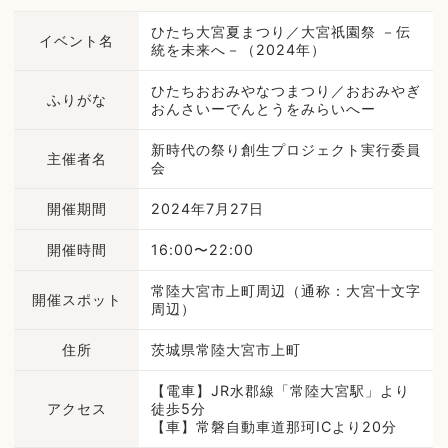
ひたち大宮夏まつり／大宮祇園祭 －伝
イベント名
統を未来へ－（2024年）
ひたちおおみやなつまつり／おおみやぎ
ふりがな
おんさいーでんとうをみらいへー
新時代の祭り創生プロジェクト実行委員
主催者名
会
開催期間
2024年7月27日
開催時間
16:00〜22:00
常陸大宮市上町周辺（通称：大宮十文字
開催スポット
周辺）
住所
茨城県常陸大宮市上町
【電車】JR水郡線「常陸大宮駅」より
アクセス
徒歩5分
【車】常磐自動車道那珂ICより20分