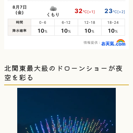
8月7日
32
23
℃
[+1]
℃
[+2]
(金)
くもり
時間
0-6
6-12
12-18
18-24
10
10
10
10
降水確率
%
%
%
%
情報提供：
北関東最大級のドローンショーが夜
空を彩る