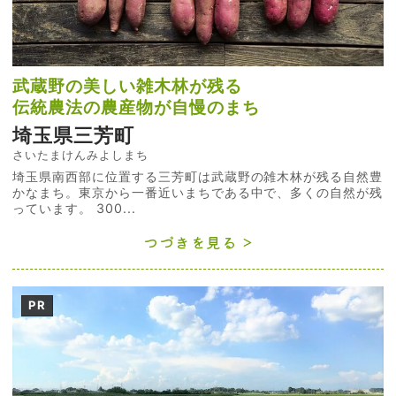
武蔵野の美しい雑木林が残る
伝統農法の農産物が自慢のまち
埼玉県三芳町
さいたまけんみよしまち
埼玉県南西部に位置する三芳町は武蔵野の雑木林が残る自然豊
かなまち。東京から一番近いまちである中で、多くの自然が残
っています。 300...
つづきを見る
PR