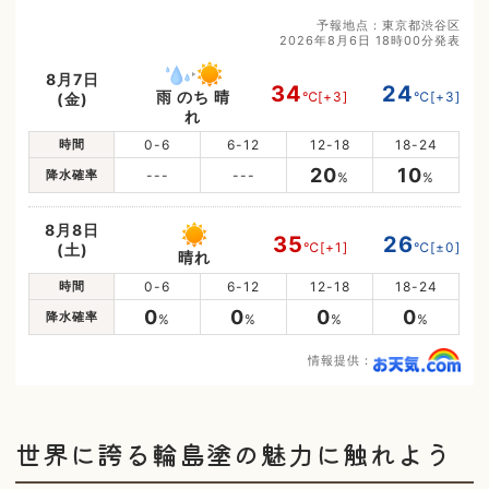
予報地点：東京都渋谷区
2026年8月6日 18時00分発表
8月7日
34
24
雨 のち 晴
℃
[+3]
℃
[+3]
(金)
れ
時間
0-6
6-12
12-18
18-24
20
10
降水確率
---
---
%
%
8月8日
35
26
℃
[+1]
℃
[±0]
(土)
晴れ
時間
0-6
6-12
12-18
18-24
0
0
0
0
降水確率
%
%
%
%
情報提供：
世界に誇る輪島塗の魅力に触れよう