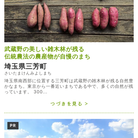
武蔵野の美しい雑木林が残る
伝統農法の農産物が自慢のまち
埼玉県三芳町
さいたまけんみよしまち
埼玉県南西部に位置する三芳町は武蔵野の雑木林が残る自然豊
かなまち。東京から一番近いまちである中で、多くの自然が残
っています。 300...
つづきを見る
PR