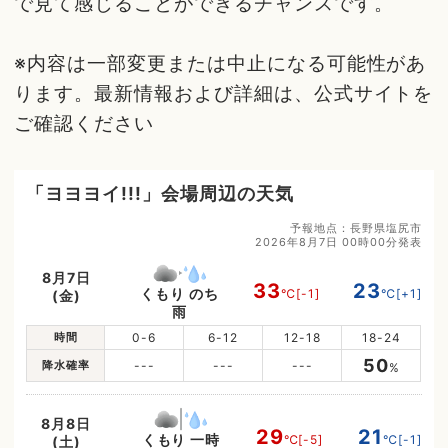
で見て感じることができるチャンスです。
※内容は一部変更または中止になる可能性があ
ります。最新情報および詳細は、公式サイトを
ご確認ください
「ヨヨヨイ!!!」会場周辺の天気
予報地点：長野県塩尻市
2026年8月7日 00時00分発表
8月7日
33
23
くもり のち
℃
[-1]
℃
[+1]
(金)
雨
時間
0-6
6-12
12-18
18-24
50
降水確率
---
---
---
%
8月8日
29
21
くもり 一時
℃
[-5]
℃
[-1]
(土)