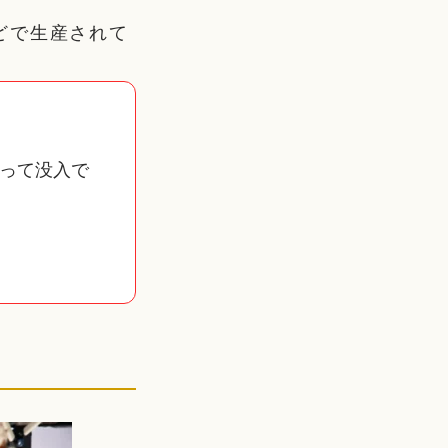
どで生産されて
って没入で