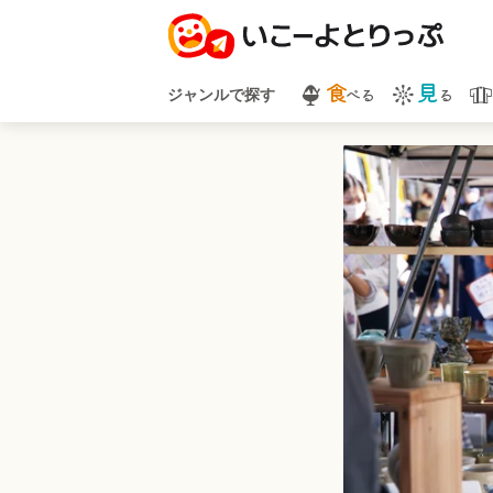
食
見
べる
る
ジャンルで探す