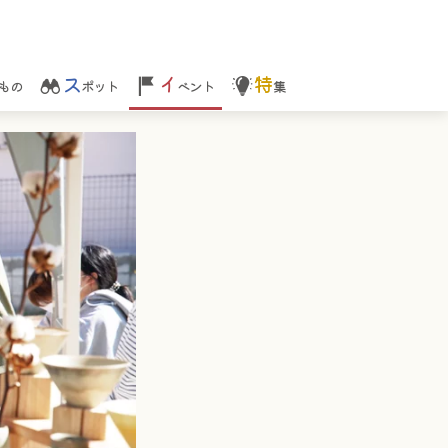
ス
イ
特
もの
ポット
ベント
集