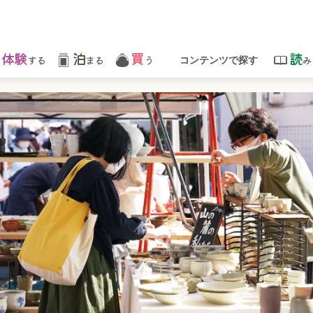
体験
泊
買
読
する
まる
う
み
コンテンツで探す