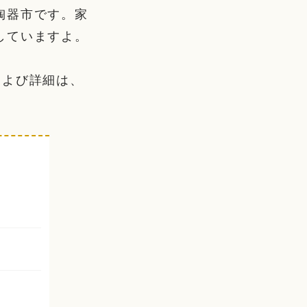
陶器市です。家
していますよ。
および詳細は、