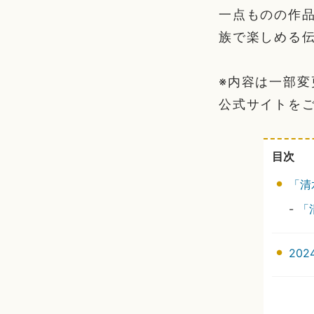
一点ものの作
族で楽しめる
※内容は一部
公式サイトを
目次
「清
-
「
20