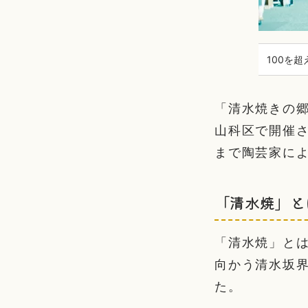
100を
「清水焼きの郷
山科区で開催
まで陶芸家に
「清水焼」と
「清水焼」と
向かう清水坂
た。