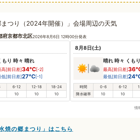
まつり（2024年開催）」会場周辺の天気
都府京都市北区
2026年8月6日 12時00分発表
8月8日(土)
くもり 時々 晴れ
晴れ 時々 くも
34℃
36
最高[前日差]
[-2]
最高[前日差]
27℃
24
最低[前日差]
[-1]
最低[前日差]
6
6-12
12-18
18-24
時間
0-6
6-12
1
10
10
10
降水確率
10
10
情
清水焼の郷まつり」はこちら