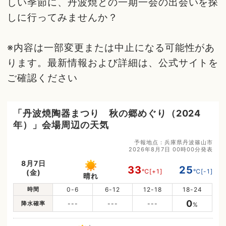
しい季節に、丹波焼との一期一会の出会いを探
しに行ってみませんか？
※内容は一部変更または中止になる可能性があ
ります。最新情報および詳細は、公式サイトを
ご確認ください
「丹波焼陶器まつり 秋の郷めぐり（2024
年）」会場周辺の天気
予報地点：兵庫県丹波篠山市
2026年8月7日 00時00分発表
8月7日
33
25
℃
[+1]
℃
[-1]
(金)
晴れ
時間
0-6
6-12
12-18
18-24
0
降水確率
---
---
---
%