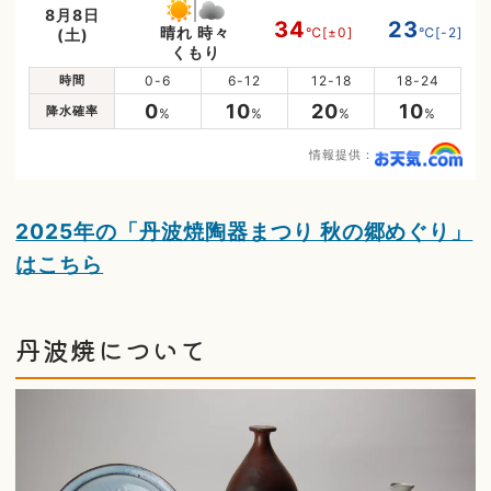
8月8日
34
23
晴れ 時々
℃
[±0]
℃
[-2]
(土)
くもり
時間
0-6
6-12
12-18
18-24
0
10
20
10
降水確率
%
%
%
%
情報提供：
2025年の「丹波焼陶器まつり 秋の郷めぐり」
はこちら
丹波焼について