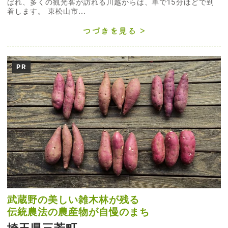
ばれ、多くの観光客が訪れる川越からは、車で15分ほどで到
着します。 東松山市...
つづきを見る
PR
武蔵野の美しい雑木林が残る
伝統農法の農産物が自慢のまち