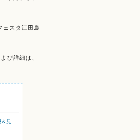
フェスタ江田島
および詳細は、
報＆見