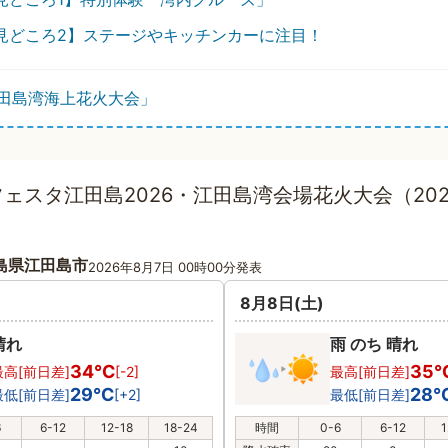
見どころ2】ステージやキッチンカーに注目！
田島湾海上花火大会」
ェスタ江田島2026・江田島湾会場花火大会（20
島県江田島市
2026年8月7日 00時00分発表
8月8日(土)
晴れ
雨 のち 晴れ
34℃
35
最高[前日差]
[-2]
最高[前日差]
29℃
28
最低[前日差]
[+2]
最低[前日差]
6
6-12
12-18
18-24
時間
0-6
6-12
1