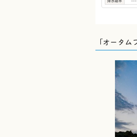
降水確率
---
「オータム