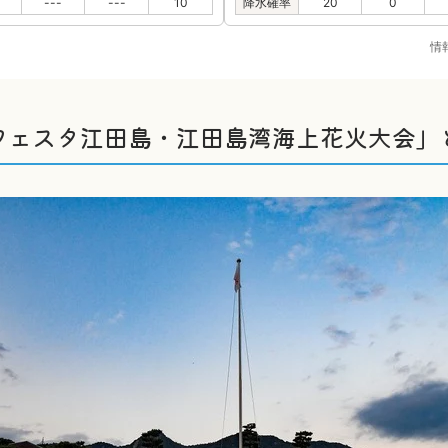
---
---
10
降水確率
20
0
情
フェスタ江田島・江田島湾海上花火大会」