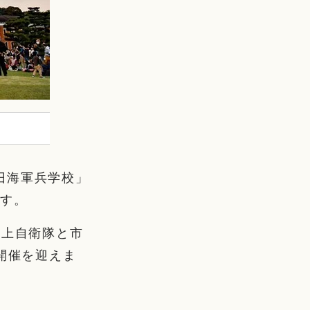
旧海軍兵学校」
ます。
海上自衛隊と市
開催を迎えま