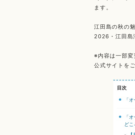
ます。
江田島の秋の
2026・江田
※内容は一部
公式サイトを
目次
「オ
「オ
どこ
-
【