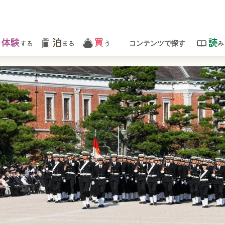
体験
泊
買
読
する
まる
う
み
コンテンツで探す