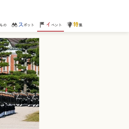
ス
イ
特
もの
ポット
ベント
集