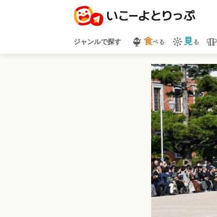
食
見
べる
る
ジャンルで探す