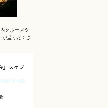
湾内クルーズや
トが盛りだくさ
会」スケジ
会