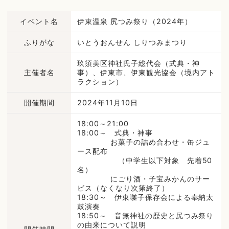
イベント名
伊東温泉 尻つみ祭り（2024年）
ふりがな
いとうおんせん しりつみまつり
玖須美区神社氏子総代会（式典・神
主催者名
事）、伊東市、伊東観光協会（境内アト
ラクション）
開催期間
2024年11月10日
18:00～21:00
18:00～ 式典・神事
お菓子の詰め合わせ・缶ジュ
ース配布
（中学生以下対象 先着50
名）
にごり酒・子宝みかんのサー
ビス（なくなり次第終了）
18:30～ 伊東囃子保存会による奉納太
鼓演奏
18:50～ 音無神社の歴史と尻つみ祭り
の由来について説明