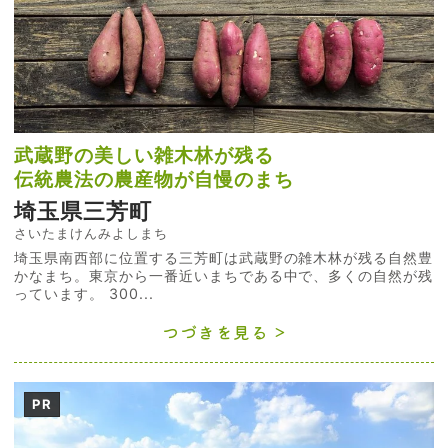
武蔵野の美しい雑木林が残る
伝統農法の農産物が自慢のまち
埼玉県三芳町
さいたまけんみよしまち
埼玉県南西部に位置する三芳町は武蔵野の雑木林が残る自然豊
かなまち。東京から一番近いまちである中で、多くの自然が残
っています。 300...
つづきを見る
PR