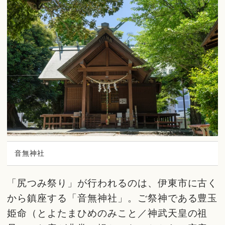
音無神社
「尻つみ祭り」が行われるのは、伊東市に古く
から鎮座する「音無神社」。ご祭神である豊玉
姫命（とよたまひめのみこと／神武天皇の祖