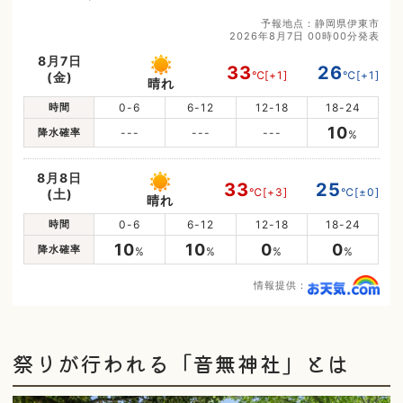
予報地点：静岡県伊東市
2026年8月7日 00時00分発表
8月7日
33
26
℃
[+1]
℃
[+1]
(金)
晴れ
時間
0-6
6-12
12-18
18-24
10
降水確率
---
---
---
%
8月8日
33
25
℃
[+3]
℃
[±0]
(土)
晴れ
時間
0-6
6-12
12-18
18-24
10
10
0
0
降水確率
%
%
%
%
情報提供：
祭りが行われる「音無神社」とは