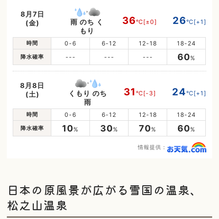
8月7日
36
26
雨 のち く
℃
[±0]
℃
[+1]
(金)
もり
時間
0-6
6-12
12-18
18-24
60
降水確率
---
---
---
%
8月8日
31
24
くもり のち
℃
[-3]
℃
[+1]
(土)
雨
時間
0-6
6-12
12-18
18-24
10
30
70
60
降水確率
%
%
%
%
情報提供：
日本の原風景が広がる雪国の温泉、
松之山温泉