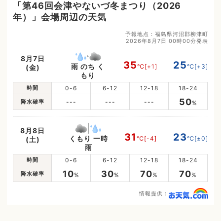
「第46回会津やないづ冬まつり（2026
年）」会場周辺の天気
予報地点：福島県河沼郡柳津町
2026年8月7日 00時00分発表
8月7日
35
25
雨 のち く
℃
[+1]
℃
[+3]
(金)
もり
時間
0-6
6-12
12-18
18-24
50
降水確率
---
---
---
%
8月8日
31
23
くもり 一時
℃
[-4]
℃
[±0]
(土)
雨
時間
0-6
6-12
12-18
18-24
10
30
70
70
降水確率
%
%
%
%
情報提供：