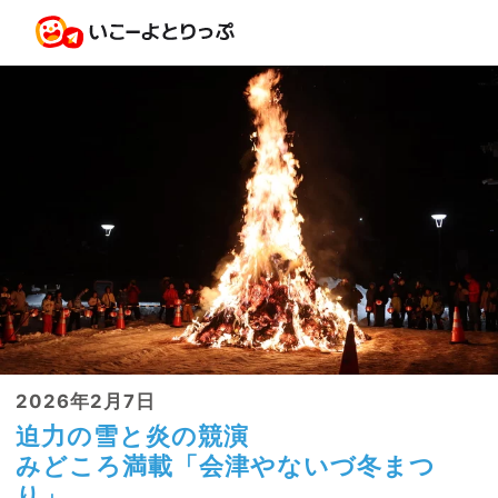
2026年2月7日
迫力の雪と炎の競演
みどころ満載「会津やないづ冬まつ
り」