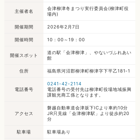
会津柳津冬まつり実行委員会(柳津町役
主催者名
場内)
開催期間
2026年2月7日
開催時間
10：00～19：00
道の駅「会津柳津」、やないづふれあい
開催スポット
館
住所
福島県河沼郡柳津町柳津字下平乙181-1
0241-42-2114
電話番号
電話番号の受付先は柳津町役場地域振興
課観光商工係となります。
磐越自動車道会津坂下ICより車約10分
アクセス
JR只見線「会津柳津駅」より徒歩約20
分
駐車場
駐車場あり