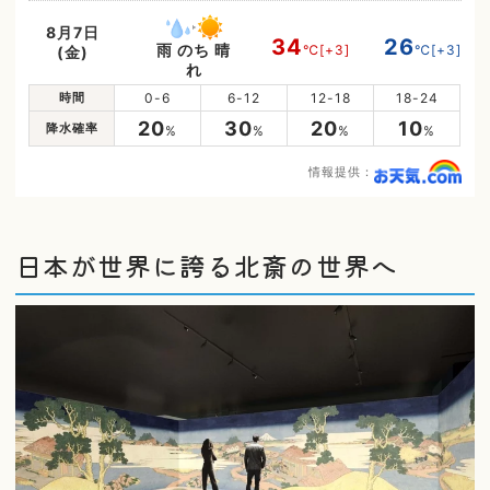
8月7日
34
26
雨 のち 晴
℃
[+3]
℃
[+3]
(金)
れ
時間
0-6
6-12
12-18
18-24
20
30
20
10
降水確率
%
%
%
%
情報提供：
日本が世界に誇る北斎の世界へ