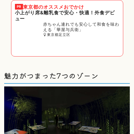
東京都
のオススメおでかけ
PR
小上がり席&離乳食で安心・快適！外食デビ
ュー
赤ちゃん連れでも安心して和食を味わ
える「華屋与兵衛」
東京都足立区
魅力がつまった7つのゾーン