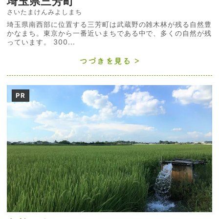
埼玉県三芳町
さいたまけんみよしまち
埼玉県南西部に位置する三芳町は武蔵野の雑木林が残る自然豊
かなまち。東京から一番近いまちである中で、多くの自然が残
っています。 300...
つづきを見る
PR