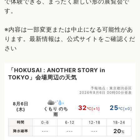
で体験できる、まったく新しい形の展覧会で
す。
※内容は一部変更または中止になる可能性があ
ります。最新情報は、公式サイトをご確認くだ
さい
「HOKUSAI : ANOTHER STORY in
TOKYO」会場周辺の天気
予報地点：東京都渋谷区
2026年8月6日 00時00分発表
8月6日
32
25
くもり のち
℃
[+1]
℃
[±0]
(木)
雨
時間
0-6
6-12
12-18
18-24
20
降水確率
---
---
---
%