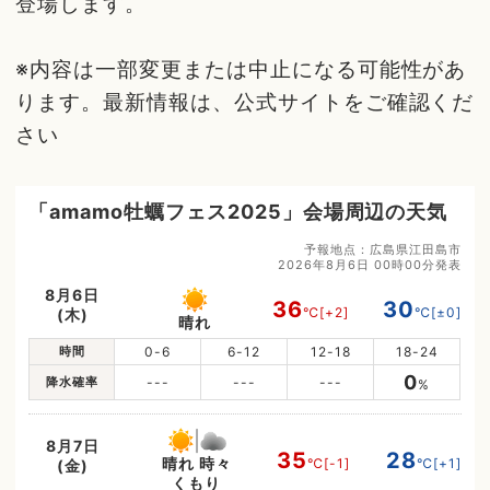
登場します。
※内容は一部変更または中止になる可能性があ
ります。最新情報は、公式サイトをご確認くだ
さい
「amamo牡蠣フェス2025」会場周辺の天気
予報地点：広島県江田島市
2026年8月6日 00時00分発表
8月6日
36
30
℃
[+2]
℃
[±0]
(木)
晴れ
時間
0-6
6-12
12-18
18-24
0
降水確率
---
---
---
%
8月7日
35
28
晴れ 時々
℃
[-1]
℃
[+1]
(金)
くもり