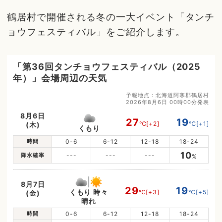
鶴居村で開催される冬の一大イベント「タンチ
ョウフェスティバル」をご紹介します。
「第36回タンチョウフェスティバル（2025
年）」会場周辺の天気
予報地点：北海道阿寒郡鶴居村
2026年8月6日 00時00分発表
8月6日
27
19
℃
[+2]
℃
[+1]
(木)
くもり
時間
0-6
6-12
12-18
18-24
10
降水確率
---
---
---
%
8月7日
29
19
くもり 時々
℃
[+3]
℃
[+5]
(金)
晴れ
時間
0-6
6-12
12-18
18-24