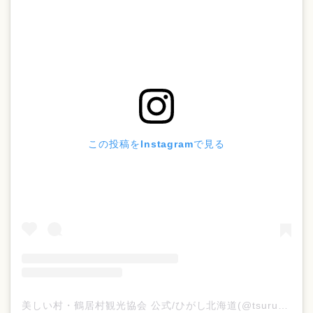
この投稿をInstagramで見る
美しい村・鶴居村観光協会 公式/ひがし北海道(@tsurukan_official)がシェアした投稿