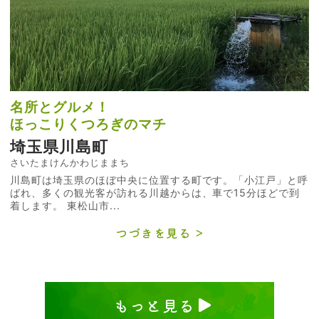
名所とグルメ！
ほっこりくつろぎのマチ
埼玉県川島町
さいたまけんかわじままち
川島町は埼玉県のほぼ中央に位置する町です。「小江戸」と呼
ばれ、多くの観光客が訪れる川越からは、車で15分ほどで到
着します。 東松山市...
つづきを見る
もっと見る