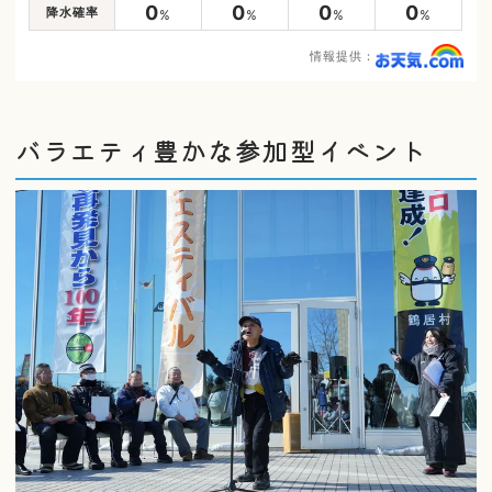
0
0
0
0
降水確率
%
%
%
%
情報提供：
バラエティ豊かな参加型イベント