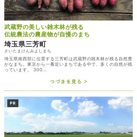
武蔵野の美しい雑木林が残る
伝統農法の農産物が自慢のまち
埼玉県三芳町
さいたまけんみよしまち
埼玉県南西部に位置する三芳町は武蔵野の雑木林が残る自然豊
かなまち。東京から一番近いまちである中で、多くの自然が残
っています。 300...
つづきを見る
PR