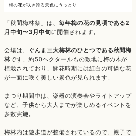
梅の花が咲き誇る景色にうっとり
「秋間梅林祭」は、
毎年梅の花の見頃である2
月中旬〜3月中旬
に開催されます。
会場は、
ぐんま三大梅林のひとつである秋間梅
林
です。約50ヘクタールもの敷地に梅の木が
植栽されており、開花時期には紅白の可憐な花
が一面に咲く美しい景色が見られます。
まつり期間中は、楽器の演奏会やライトアップ
など、子供から大人までが楽しめるイベントを
多数実施。
梅林内は遊歩道が整備されているので、親子で