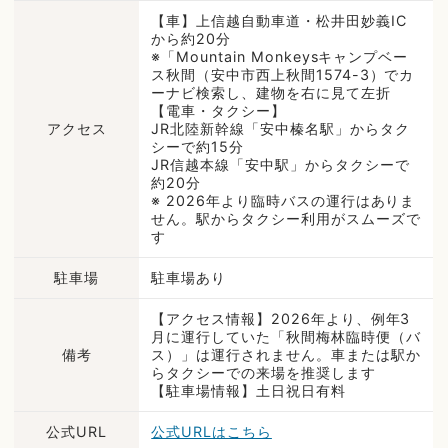
【車】上信越自動車道・松井田妙義IC
から約20分
※「Mountain Monkeysキャンプベー
ス秋間（安中市西上秋間1574-3）でカ
ーナビ検索し、建物を右に見て左折
【電車・タクシー】
アクセス
JR北陸新幹線「安中榛名駅」からタク
シーで約15分
JR信越本線「安中駅」からタクシーで
約20分
※ 2026年より臨時バスの運行はありま
せん。駅からタクシー利用がスムーズで
す
駐車場
駐車場あり
【アクセス情報】2026年より、例年3
月に運行していた「秋間梅林臨時便（バ
備考
ス）」は運行されません。車または駅か
らタクシーでの来場を推奨します
【駐車場情報】土日祝日有料
公式URL
公式URLはこちら