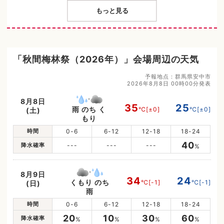
もっと見る
「秋間梅林祭（2026年）」会場周辺の天気
予報地点：群馬県安中市
2026年8月8日 00時00分発表
8月8日
35
25
雨 のち く
℃
[±0]
℃
[±0]
(土)
もり
時間
0-6
6-12
12-18
18-24
40
降水確率
---
---
---
%
8月9日
34
24
くもり のち
℃
[-1]
℃
[-1]
(日)
雨
時間
0-6
6-12
12-18
18-24
20
10
30
60
降水確率
%
%
%
%