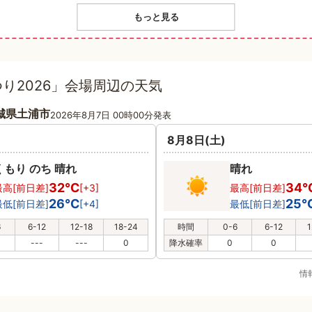
もっと見る
り2026」会場周辺の天気
城県土浦市
2026年8月7日 00時00分発表
8月8日(土)
くもり のち 晴れ
晴れ
32℃
34
最高[前日差]
[+3]
最高[前日差]
26℃
25
最低[前日差]
[+4]
最低[前日差]
6
6-12
12-18
18-24
時間
0-6
6-12
1
---
---
0
降水確率
0
0
情