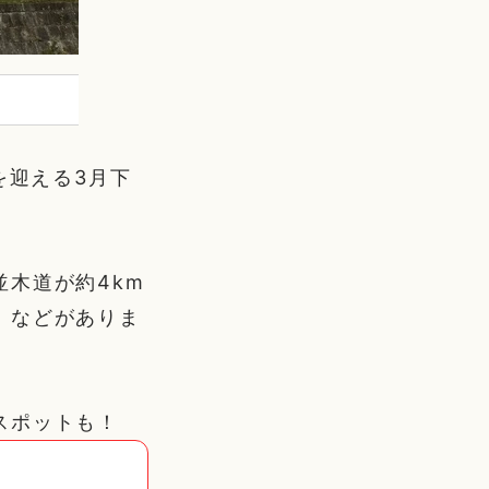
を迎える3月下
木道が約4km
」などがありま
スポットも！