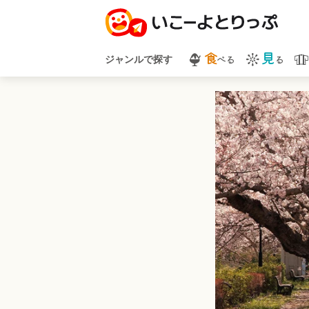
食
見
べる
る
ジャンルで探す