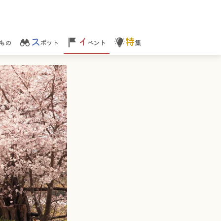
ス
イ
特
もの
ポット
ベント
集