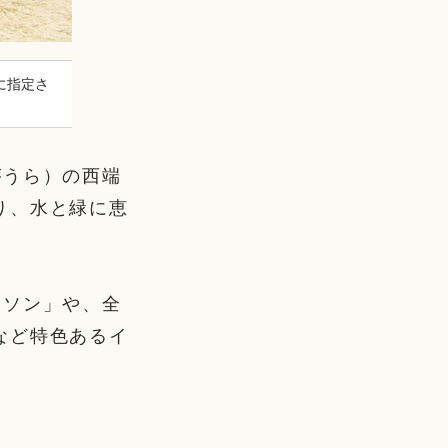
に指定さ
がうら）の西端
り、水と緑に恵
ラソン」や、全
など特色あるイ