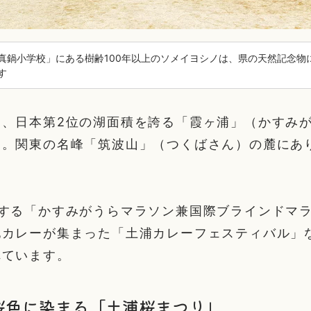
真鍋小学校」にある樹齢100年以上のソメイヨシノは、県の天然記念物
す
は、日本第2位の湖面積を誇る「霞ヶ浦」（かすみ
ち。関東の名峰「筑波山」（つくばさん）の麓にあ
。
加する「かすみがうらマラソン兼国際ブラインドマ
地カレーが集まった「土浦カレーフェスティバル」
れています。
桜色に染まる「土浦桜まつり」