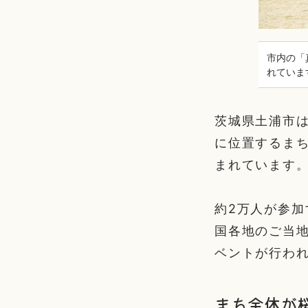
市内の「
れていま
茨城県土浦市
に位置するま
まれています
約2万人が参
国各地のご当
ベントが行わ
まち全体が