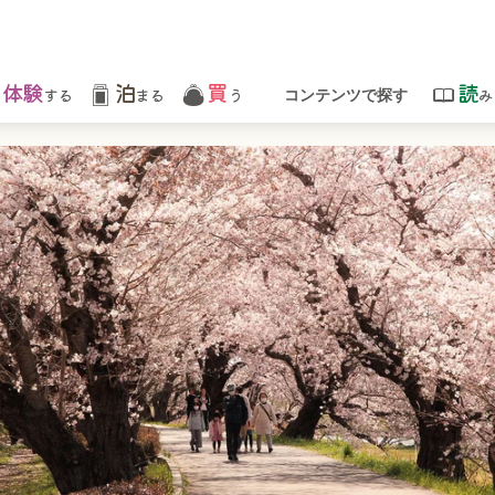
体験
泊
買
読
する
まる
う
み
コンテンツで探す