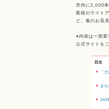
市内に2,00
夜桜のライト
ど、春のお花
※内容は一部
公式サイトを
目次
「土
まち
20