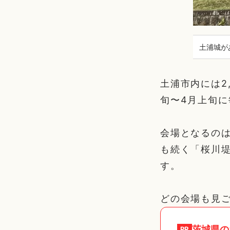
土浦城が
土浦市内には2
旬〜4月上旬
会場となるのは
も続く「桜川
す。
どの会場も見
茨城県
の
PR