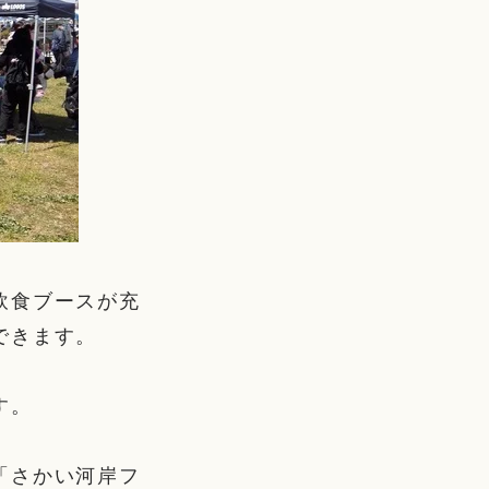
飲食ブースが充
できます。
す。
「さかい河岸フ