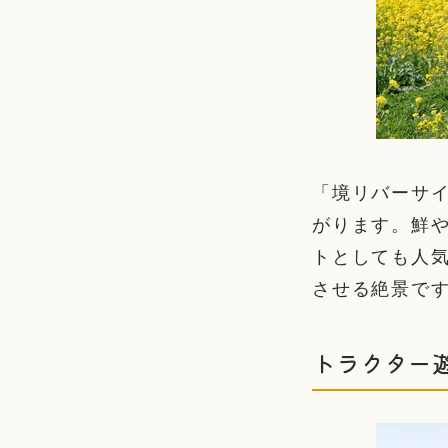
「境リバーサ
がります。鮮
トとしても人
させる絶景で
トラクター