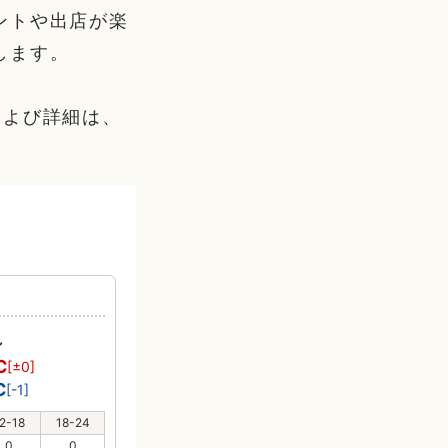
ントや出店が楽
します。
および詳細は、
れ
℃
[±0]
℃
[-1]
2-18
18-24
0
0