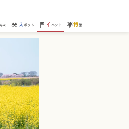
ス
イ
特
もの
ポット
ベント
集