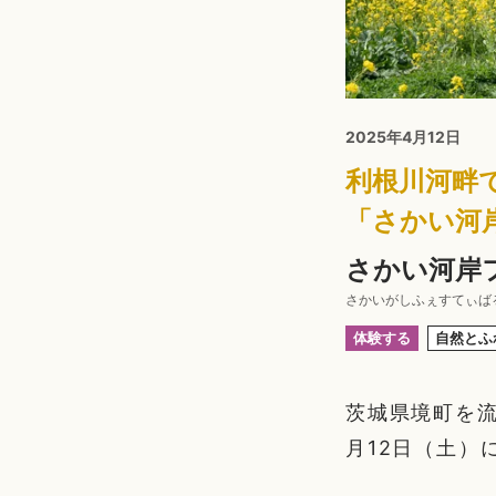
2025年4月12日
利根川河畔
「さかい河
さかい河岸
さかいがしふぇすてぃば
体験する
自然とふ
茨城県境町を流
月12日（土）