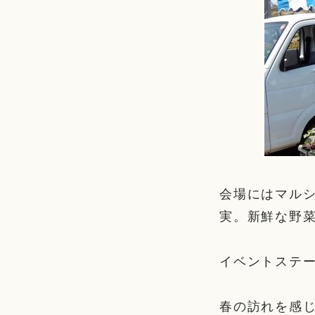
会場にはマル
実。新鮮な野
イベントステ
春の訪れを感