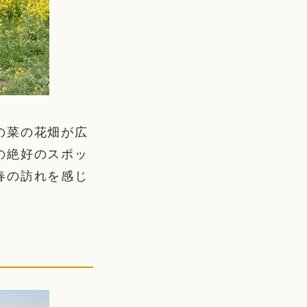
の菜の花畑が広
の絶好のスポッ
春の訪れを感じ