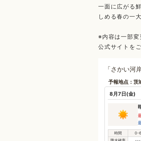
一面に広がる
しめる春の一
※内容は一部
公式サイトを
「さかい河岸
予報地点：茨
8月7日(金)
時間
0-
降水確率
---