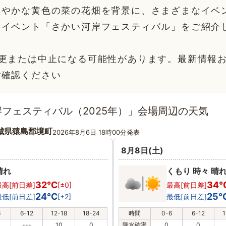
鮮やかな黄色の菜の花畑を背景に、さまざまなイベ
大イベント「さかい河岸フェスティバル」をご紹介
変更または中止になる可能性があります。最新情報
ご確認ください
フェスティバル（2025年）」会場周辺の天気
城県猿島郡境町
2026年8月6日 18時00分発表
8月8日(土)
晴れ
くもり 時々 晴
32℃
34
最高[前日差]
[±0]
最高[前日差]
24℃
25
最低[前日差]
[+2]
最低[前日差]
6
6-12
12-18
18-24
時間
0-6
6-12
1
---
10
0
降水確率
0
0