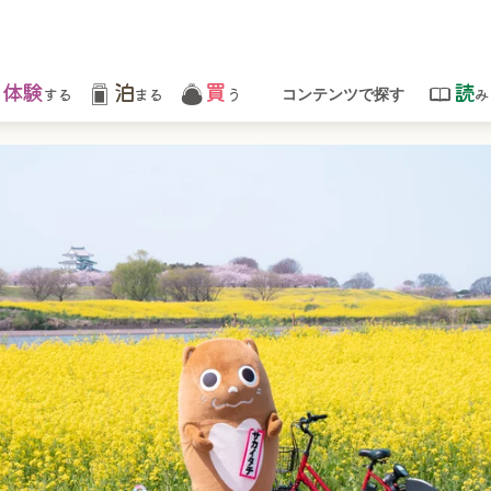
体験
泊
買
読
する
まる
う
み
コンテンツで探す