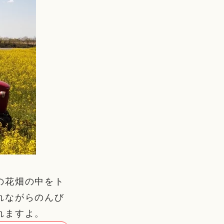
の花畑の中をト
れながらのんび
れますよ。