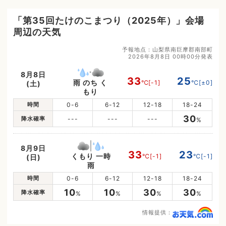
「第35回たけのこまつり（2025年）」会場
周辺の天気
予報地点：山梨県南巨摩郡南部町
2026年8月8日 00時00分発表
8月8日
33
25
雨 のち く
℃
[-1]
℃
[±0]
(土)
もり
時間
0-6
6-12
12-18
18-24
30
降水確率
---
---
---
%
8月9日
33
23
くもり 一時
℃
[-1]
℃
[-1]
(日)
雨
時間
0-6
6-12
12-18
18-24
10
10
30
30
降水確率
%
%
%
%
情報提供：