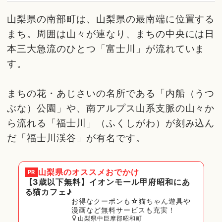
山梨県の南部町は、山梨県の最南端に位置する
まち。周囲は山々が連なり、まちの中央には日
本三大急流のひとつ「富士川」が流れていま
す。
まちの花・あじさいの名所である「内船（うつ
ぶな）公園」や、南アルプス山系支脈の山々か
ら流れる「福士川」（ふくしがわ）が刻み込ん
だ「福士川渓谷」が有名です。
山梨県
のオススメおでかけ
PR
【3歳以下無料】イオンモール甲府昭和にあ
る猫カフェ♪
お得なクーポンも☆猫ちゃん遊具や
漫画など無料サービスも充実！
山梨県中巨摩郡昭和町