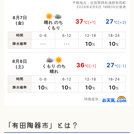
予報地点：佐賀県西松浦郡有田町
2026年8月6日 18時00分発表
8月7日
37
27
晴れ のち
℃
[+1]
℃
[+2]
(金)
くもり
時間
0-6
6-12
12-18
18-24
10
10
降水確率
---
---
%
%
8月8日
36
27
くもり のち
℃
[-1]
℃
[-1]
(土)
晴れ
時間
0-6
6-12
12-18
18-24
10
10
10
10
降水確率
%
%
%
%
情報提供：
「有田陶器市」とは？