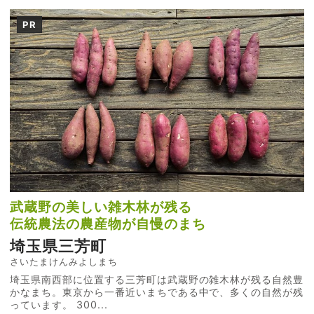
PR
武蔵野の美しい雑木林が残る
伝統農法の農産物が自慢のまち
埼玉県三芳町
さいたまけんみよしまち
埼玉県南西部に位置する三芳町は武蔵野の雑木林が残る自然豊
かなまち。東京から一番近いまちである中で、多くの自然が残
っています。 300...