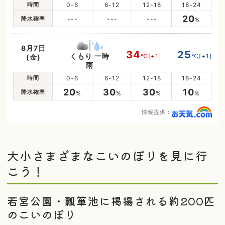
時間
0-6
6-12
12-18
18-24
20
降水確率
---
---
---
%
8月7日
34
25
くもり 一時
℃
[+1]
℃
[+1]
(金)
雨
時間
0-6
6-12
12-18
18-24
20
30
30
10
降水確率
%
%
%
%
情報提供：
大小さまざまなこいのぼりを見に行
こう！
若宮公園・瓢箪池に掲揚される約200匹
のこいのぼり