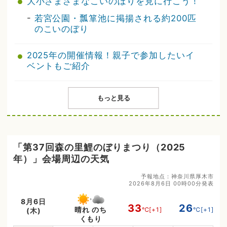
大小さまざまなこいのぼりを見に行こう！
-
若宮公園・瓢箪池に掲揚される約200匹
のこいのぼり
2025年の開催情報！親子で参加したいイ
ベントもご紹介
もっと見る
「第37回森の里鯉のぼりまつり（2025
年）」会場周辺の天気
予報地点：神奈川県厚木市
2026年8月6日 00時00分発表
8月6日
33
26
晴れ のち
℃
[+1]
℃
[+1]
(木)
くもり