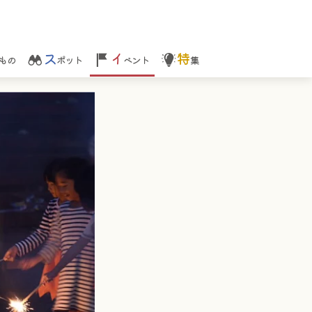
ス
イ
特
もの
ポット
ベント
集