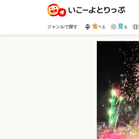
食
見
べる
る
ジャンルで探す