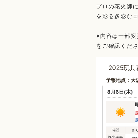
プロの花火師
を彩る多彩な
※内容は一部
をご確認くだ
「2025玩
予報地点：大
8月6日(木)
時間
0-
降水確率
---