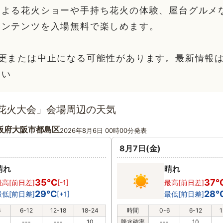
による花火ショーや手持ち花火の体験、屋台グルメ
コンテンツを入場無料で楽しめます。
変更または中止になる可能性があります。最新情報
さい
具花火大会」会場周辺の天気
阪府大阪市都島区
2026年8月6日 00時00分発表
8月7日(金)
晴れ
晴れ
35℃
37
最高[前日差]
[-1]
最高[前日差]
29℃
28
最低[前日差]
[+1]
最低[前日差]
6
6-12
12-18
18-24
時間
0-6
6-12
1
---
---
10
降水確率
---
10