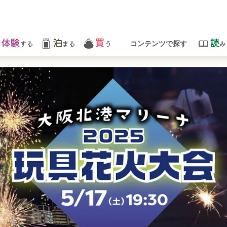
体験
泊
買
読
する
まる
う
み
コンテンツで探す