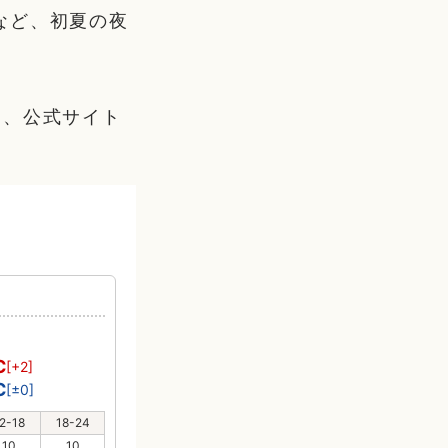
など、初夏の夜
は、公式サイト
℃
[+2]
℃
[±0]
2-18
18-24
10
10