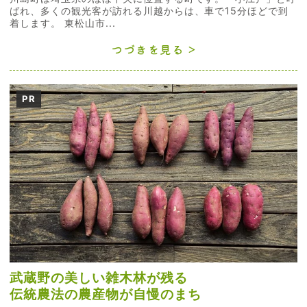
ばれ、多くの観光客が訪れる川越からは、車で15分ほどで到
着します。 東松山市...
つづきを見る
PR
武蔵野の美しい雑木林が残る
伝統農法の農産物が自慢のまち