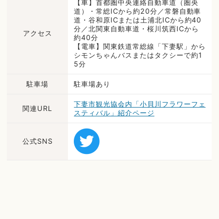
【車】首都圏中央連絡自動車道（圏央
道）・常総ICから約20分／常磐自動車
道・谷和原ICまたは土浦北ICから約40
分／北関東自動車道・桜川筑西ICから
アクセス
約40分
【電車】関東鉄道常総線「下妻駅」から
シモンちゃんバスまたはタクシーで約1
5分
駐車場
駐車場あり
下妻市観光協会内「小貝川フラワーフェ
関連URL
スティバル」紹介ページ
公式SNS