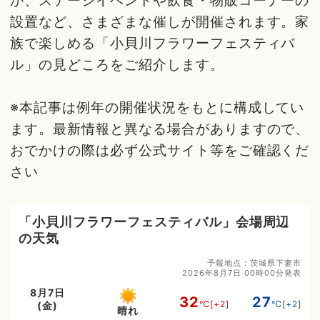
か、ステージイベントや飲食・物販コーナーの
設置など、さまざまな催しが開催されます。家
族で楽しめる「小貝川フラワーフェスティバ
ル」の見どころをご紹介します。
※本記事は例年の開催状況をもとに構成してい
ます。最新情報と異なる場合がありますので、
おでかけの際は必ず公式サイト等をご確認くだ
さい
「小貝川フラワーフェスティバル」会場周辺
の天気
予報地点：茨城県下妻市
2026年8月7日 00時00分発表
8月7日
32
27
℃
[+2]
℃
[+2]
(金)
晴れ