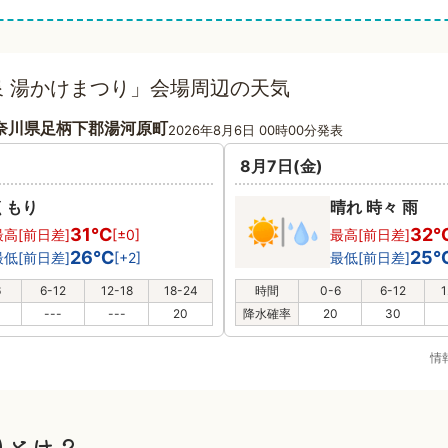
 湯かけまつり」会場周辺の天気
奈川県足柄下郡湯河原町
2026年8月6日 00時00分発表
8月7日(金)
くもり
晴れ 時々 雨
31℃
32
最高[前日差]
[±0]
最高[前日差]
26℃
25
最低[前日差]
[+2]
最低[前日差]
6
6-12
12-18
18-24
時間
0-6
6-12
1
---
---
20
降水確率
20
30
情
りとは？