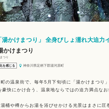
「湯かけまつり」 全身びしょ濡れ大迫力
 湯かけまつり
けまつり
神奈川県足柄下郡湯河原町
化を感じる
原町の温泉街で、毎年5月下旬頃に「湯かけまつり
を豪快にかけ合う、温泉地ならではの迫力満点なお
て湯桶や樽からお湯を浴びせかける光景はまさに圧