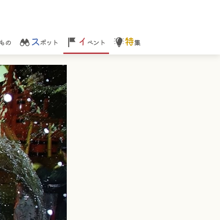
ス
イ
特
もの
ポット
ベント
集