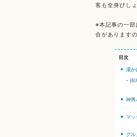
客も全身びし
※本記事の一
合があります
目次
湯か
-
由
神輿
マッ
グル