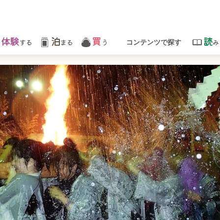
体験
泊
買
読
する
まる
う
み
コンテンツで探す