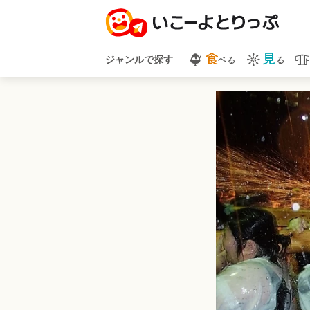
食
見
べる
る
ジャンルで探す