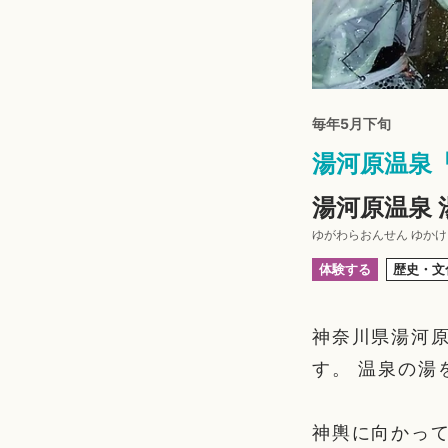
毎年5月下旬
湯河原温泉
湯河原温泉
ゆがわらおんせん ゆか
体験する
歴史・文
神奈川県湯河
す。 温泉の湯
神輿に向かっ