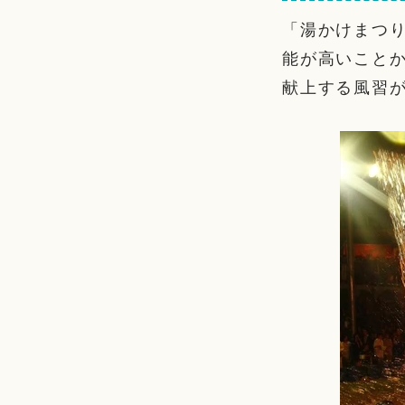
「湯かけまつ
能が高いこと
献上する風習