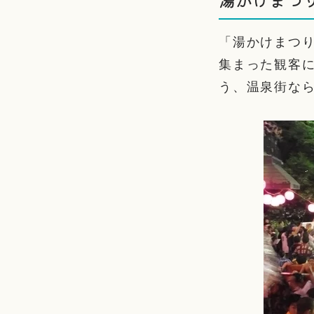
「湯かけまつ
集まった観客
う、温泉街な