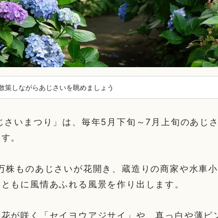
散策しながらあじさいを眺めましょう
じさいまつり」は、毎年5月下旬～7月上旬のあじ
ます。
1万株ものあじさいが花開き、蔵造りの商家や水車
とともに風情あふれる風景を作り出します。
の花が咲く「セイヨウアジサイ」や、真っ白や薄ピ