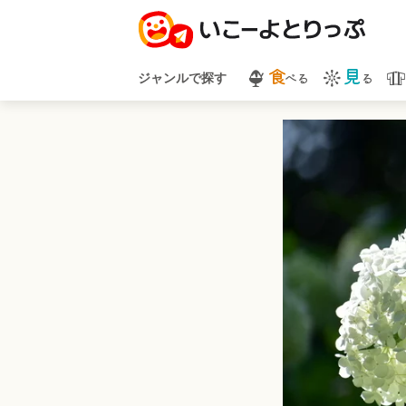
食
見
べる
る
ジャンルで探す