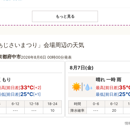
もっと見る
あじさいまつり」会場周辺の天気
京都府中市
2026年8月6日 00時00分発表
8月7日(金)
くもり
晴れ 一時 雨
33℃
35
最高[前日差]
[+2]
最高[前日差]
25℃
25
最低[前日差]
[+1]
最低[前日差]
6
6-12
12-18
18-24
時間
0-6
6-12
1
---
---
10
降水確率
---
20
情