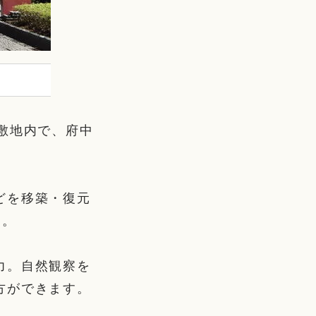
敷地内で、府中
どを移築・復元
す。
力。自然観察を
方ができます。