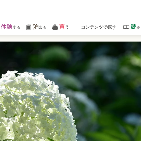
体験
泊
買
読
する
まる
う
み
コンテンツで探す