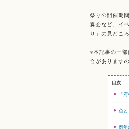
祭りの開催期
奏会など、イ
り」の見どこ
※本記事の一
合があります
目次
「府
色と
例年