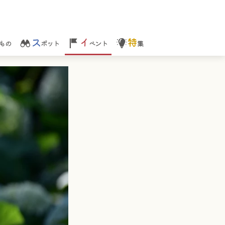
ス
イ
特
もの
ポット
ベント
集