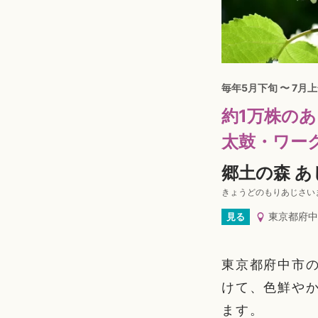
毎年5月下旬 〜 7月
約1万株の
太鼓・ワー
郷土の森 
きょうどのもりあじさい
東京都府中
見る
東京都府中市の
けて、色鮮や
ます。