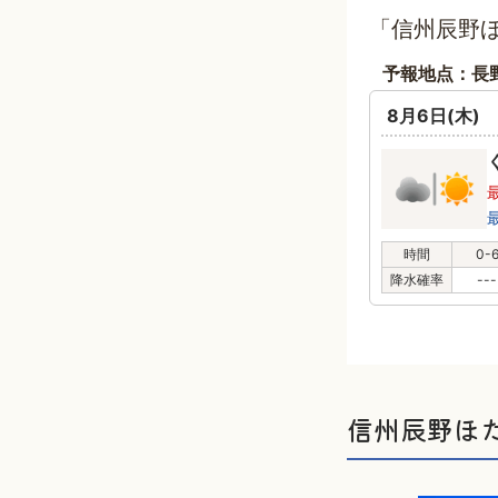
「信州辰野
予報地点：長
8月6日(木)
時間
0-
降水確率
---
信州辰野ほ