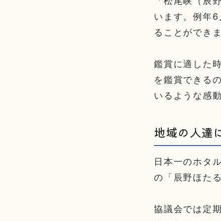
「松尾峡（辰
います。例年
ることができ
鑑賞に適した時
を鑑賞できる
いるような感
地域の人達
日本一のホタ
の「辰野ほた
協議会では定