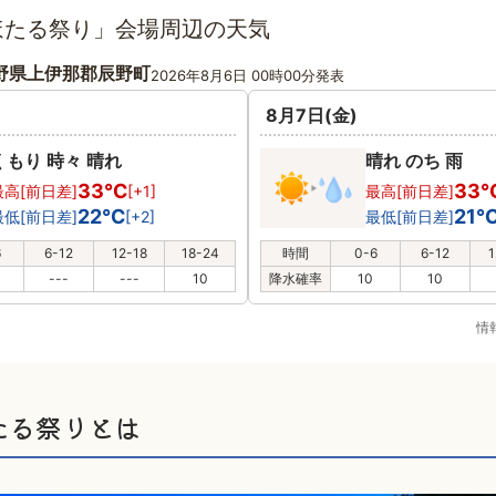
ほたる祭り」会場周辺の天気
野県上伊那郡辰野町
2026年8月6日 00時00分発表
8月7日(金)
くもり 時々 晴れ
晴れ のち 雨
33℃
33
最高[前日差]
[+1]
最高[前日差]
22℃
21
最低[前日差]
[+2]
最低[前日差]
6
6-12
12-18
18-24
時間
0-6
6-12
1
---
---
10
降水確率
10
10
情
たる祭りとは