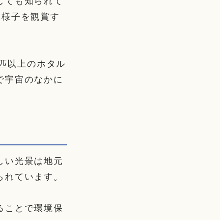
しても知られて
る様子を観賞す
万匹以上のホタル
で宇宙のなかに
しい光景は地元
られています。
ることで環境保