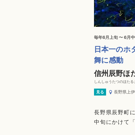
毎年6月上旬 〜 6月
日本一のホ
舞に感動
信州辰野ほ
しんしゅうたつのほたる
長野県上伊
見る
長野県辰野町
中旬にかけて