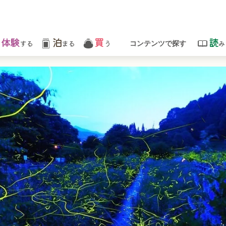
体験
泊
買
読
する
まる
う
み
コンテンツで探す