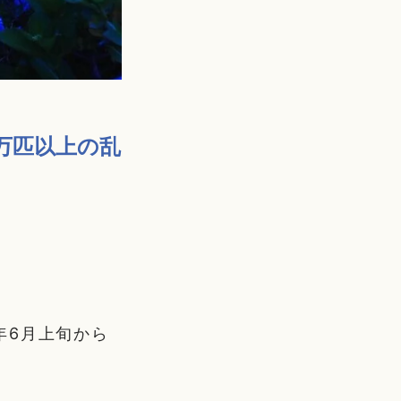
万匹以上の乱
年6月上旬から