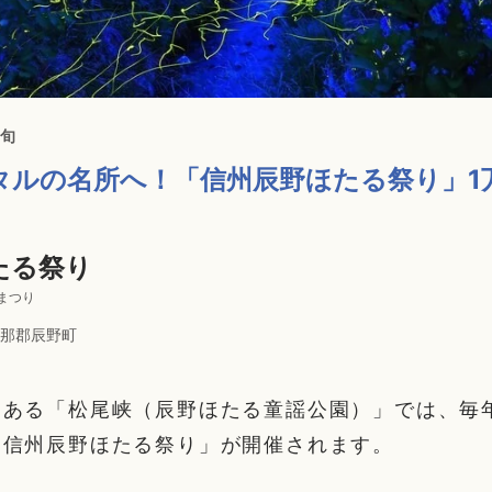
中旬
タルの名所へ！「信州辰野ほたる祭り」1
たる祭り
まつり
那郡辰野町
にある「松尾峡（辰野ほたる童謡公園）」では、毎
「信州辰野ほたる祭り」が開催されます。