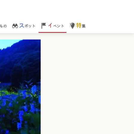
ス
イ
特
もの
ポット
ベント
集