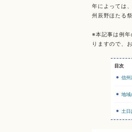
年によっては、
州辰野ほたる
※本記事は例
りますので、
目次
信州
地域
土日