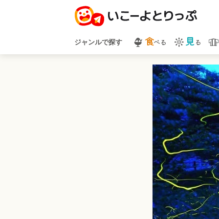
食
見
べる
る
ジャンルで探す