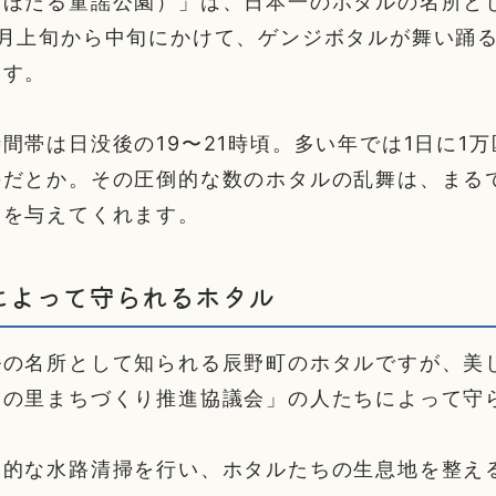
野ほたる童謡公園）」は、日本一のホタルの名所と
6月上旬から中旬にかけて、ゲンジボタルが舞い踊
ます。
間帯は日没後の19〜21時頃。多い年では1日に1
のだとか。その圧倒的な数のホタルの乱舞は、まる
動を与えてくれます。
によって守られるホタル
ルの名所として知られる辰野町のホタルですが、美
るの里まちづくり推進協議会」の人たちによって守
期的な水路清掃を行い、ホタルたちの生息地を整え