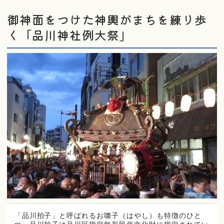
御神面をつけた神輿がまちを練り歩
く「品川神社例大祭」
「品川拍子」と呼ばれるお囃子（はやし）も特徴のひと