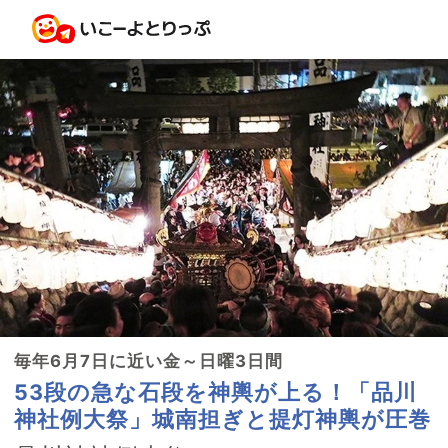
毎年6月7日に近い金～日曜3日間
53段の急な石段を神輿が上る！「品川
神社例大祭」城南担ぎと提灯神輿が圧巻