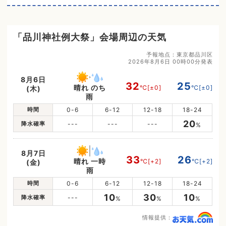
「品川神社例大祭」会場周辺の天気
予報地点：東京都品川区
2026年8月6日 00時00分発表
8月6日
32
25
晴れ のち
℃
[±0]
℃
[±0]
(木)
雨
時間
0-6
6-12
12-18
18-24
20
降水確率
---
---
---
%
8月7日
33
26
晴れ 一時
℃
[+2]
℃
[+2]
(金)
雨
時間
0-6
6-12
12-18
18-24
10
30
10
降水確率
---
%
%
%
情報提供：