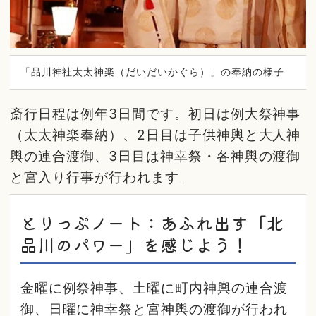
「品川神社太太神楽（だいだいかぐら）」の奉納の様子
斎行日程は例年3日間です。初日は例大祭神事
（太太神楽奉納）、2日目は子供神輿と大人神
輿の連合渡御、3日目は神幸祭・各神輿の渡御
と宮入り行事が行われます。
とりっぷノート：あふれ出す「北
品川のパワー」を感じよう！
金曜に例祭神事、土曜に町内神輿の連合渡
御、日曜に神幸祭と宮神輿の渡御が行われ