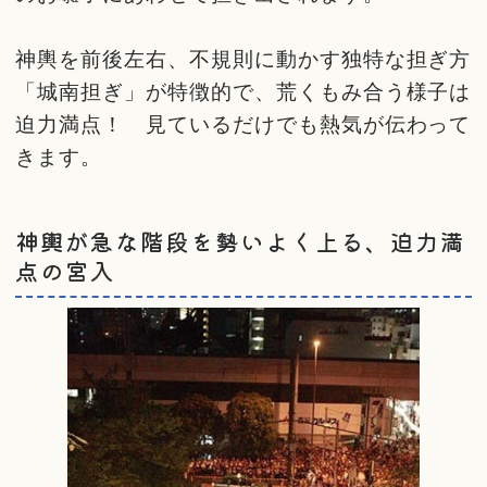
神輿を前後左右、不規則に動かす独特な担ぎ方
「城南担ぎ」が特徴的で、荒くもみ合う様子は
迫力満点！ 見ているだけでも熱気が伝わって
きます。
神輿が急な階段を勢いよく上る、迫力満
点の宮入