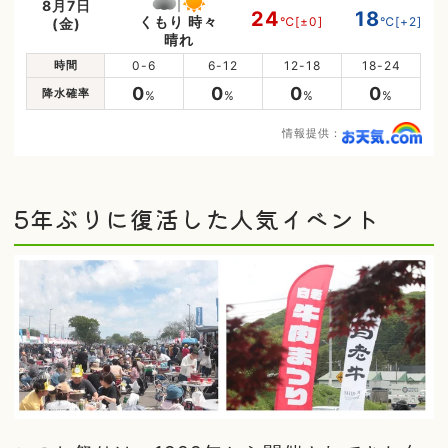
8月7日
24
18
くもり 時々
℃
[±0]
℃
[+2]
(金)
晴れ
時間
0-6
6-12
12-18
18-24
0
0
0
0
降水確率
%
%
%
%
情報提供：
5年ぶりに復活した人気イベント