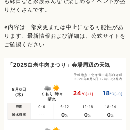
も縁日など家族みんなで楽しめるイベントが盛
りだくさんです。
※内容は一部変更または中止になる可能性があ
ります。最新情報および詳細は、公式サイトを
ご確認ください
「2025白老牛肉まつり」会場周辺の天気
予報地点：北海道白老郡白老町
2026年8月5日 12時00分発表
8月6日
24
18
くもり 時々
℃
[+1]
℃
[±0]
(木)
晴れ
時間
0-6
6-12
12-18
18-24
0
0
0
降水確率
---
%
%
%