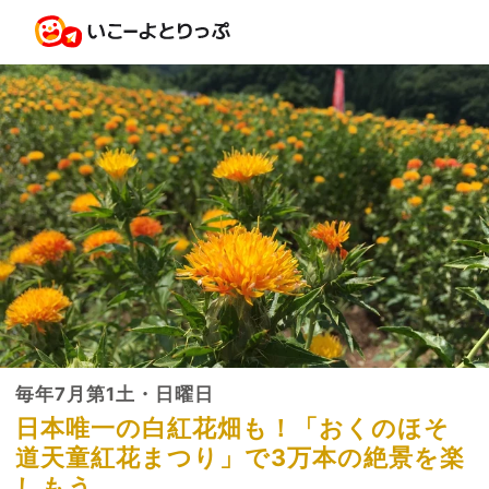
毎年7月第1土・日曜日
日本唯一の白紅花畑も！「おくのほそ
道天童紅花まつり」で3万本の絶景を楽
しもう