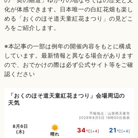
の「奥の細道」ゆかりの地ならではの歴史と文
化が体感できます。日本唯一の白紅花畑も楽し
める「おくのほそ道天童紅花まつり」の見どこ
ろをご紹介します。
※本記事の一部は例年の開催内容をもとに構成
しています。最新情報と異なる場合があります
ので、おでかけの際は必ず公式サイト等をご確
認ください
「おくのほそ道天童紅花まつり」会場周辺の
天気
予報地点：山形県天童市
2026年8月5日 18時00分発表
8月6日
34
21
℃
[+4]
℃
[+4]
(木)
晴れ