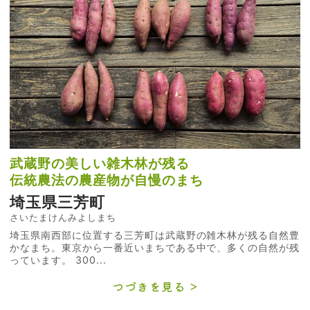
武蔵野の美しい雑木林が残る
伝統農法の農産物が自慢のまち
埼玉県三芳町
さいたまけんみよしまち
埼玉県南西部に位置する三芳町は武蔵野の雑木林が残る自然豊
かなまち。東京から一番近いまちである中で、多くの自然が残
っています。 300...
つづきを見る