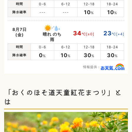
時間
0-6
6-12
12-18
18-24
10
10
降水確率
---
---
%
%
8月7日
34
23
晴れ のち
℃
[±0]
℃
[+4]
(金)
雨
時間
0-6
6-12
12-18
18-24
0
10
30
30
降水確率
%
%
%
%
情報提供：
「おくのほそ道天童紅花まつり」と
は