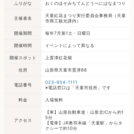
ふりがな
おくのほそみちてんどうべにはなまつり
天童紅花まつり実行委員会事務局（天童
主催者名
市商工観光課内）
開催期間
毎年7月第1土・日曜日
開催時間
イベントによって異なる
開催スポット
上貫津紅花畑
住所
山形県天童市貫津88
023-654-1111
電話番号
※電話窓口は「天童市役所」です
料金
入場無料
【車】山形自動車道・山形北ICから約1
5分
アクセス
【電車】JR奥羽本線「天童駅」からタ
クシーで約10分