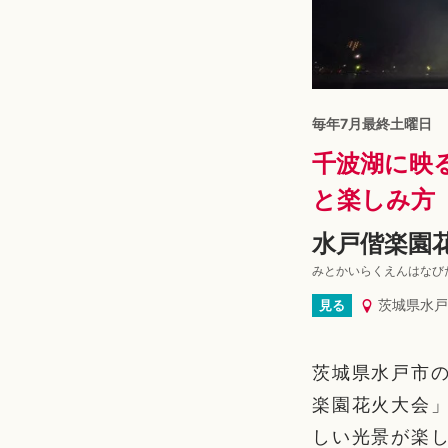
毎年7月最終土曜日
千波湖に映
と楽しみ方
水戸偕楽園
みとかいらくえんはなび
茨城県水戸
見る
茨城県水戸市
楽園花火大会」
しい光景が楽