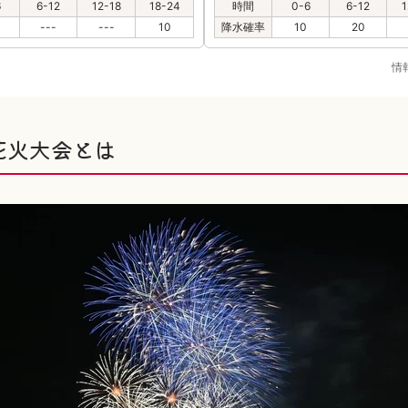
6
6-12
12-18
18-24
時間
0-6
6-12
1
---
---
10
降水確率
10
20
情
花火大会とは