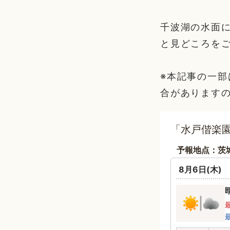
千波湖の水面
と見どころを
※本記事の一
合があります
「水戸偕楽園
予報地点：茨
8月6日(木)