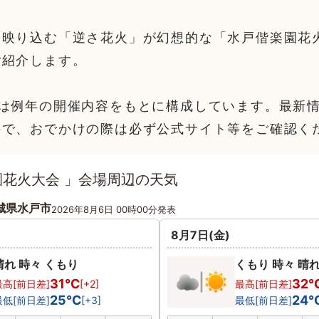
に映り込む「逆さ花火」が幻想的な「水戸偕楽園花
ご紹介します。
部は例年の開催内容をもとに構成しています。最新
ので、おでかけの際は必ず公式サイト等をご確認く
花火大会 」会場周辺の天気
城県水戸市
2026年8月6日 00時00分発表
8月7日(金)
晴れ 時々 くもり
くもり 時々 晴
31℃
32
最高[前日差]
[+2]
最高[前日差]
25℃
24
最低[前日差]
[+3]
最低[前日差]