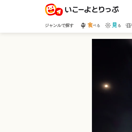
食
見
べる
る
ジャンルで探す