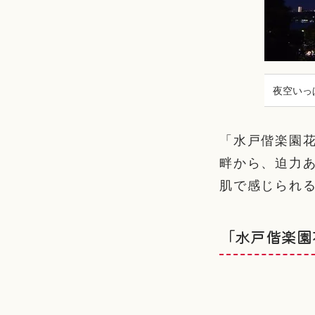
夜空いっ
「水戸偕楽園
畔から、迫力
肌で感じられ
「水戸偕楽園