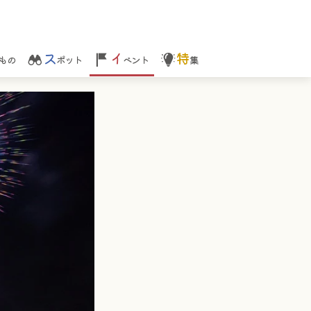
ス
イ
特
もの
ポット
ベント
集