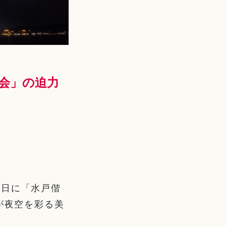
会」の迫力
曜日に「水戸偕
が夜空を彩る美