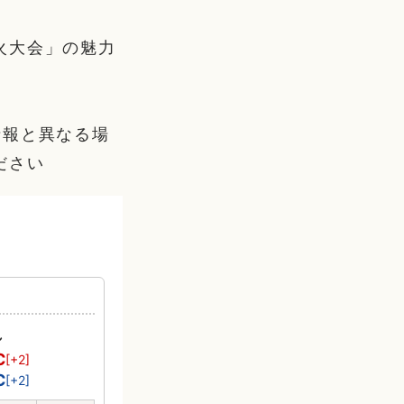
火大会」の魅力
情報と異なる場
ださい
れ
℃
[+2]
℃
[+2]