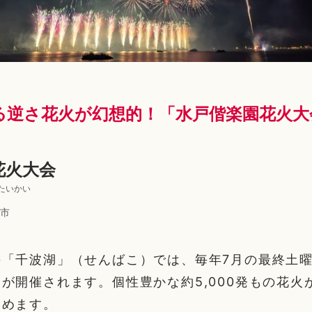
る逆さ花火が幻想的！「水戸偕楽園花火大
花火大会
たいかい
市
の「千波湖」（せんばこ）では、毎年7月の最終土
が開催されます。個性豊かな約5,000発もの花火
しめます。