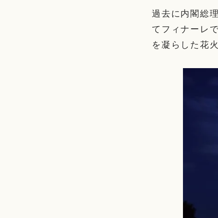
過去に内閣総
てフィナーレ
を凝らした花