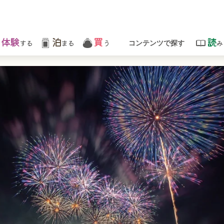
体験
泊
買
読
する
まる
う
み
コンテンツで探す