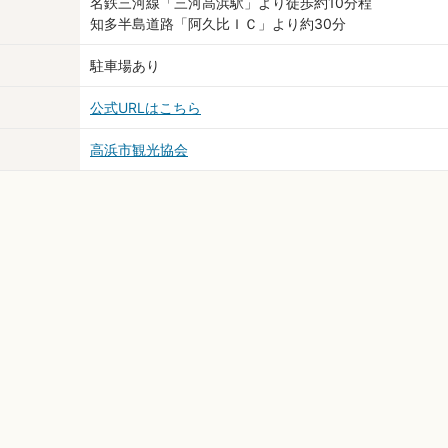
名鉄三河線「三河高浜駅」より徒歩約10分程
知多半島道路「阿久比ＩＣ」より約30分
駐車場あり
公式URLはこちら
高浜市観光協会