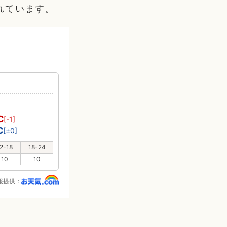
れています。
り
℃
[-1]
℃
[±0]
2-18
18-24
10
10
報提供：