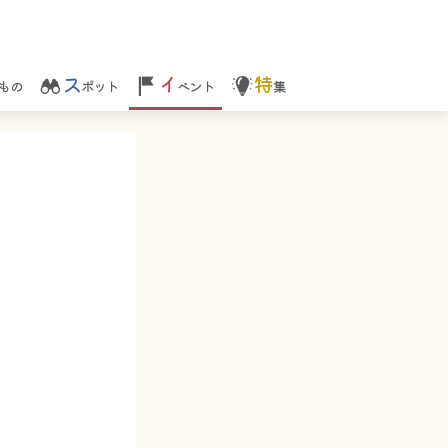
ス
イ
特
もの
ポット
ベント
集