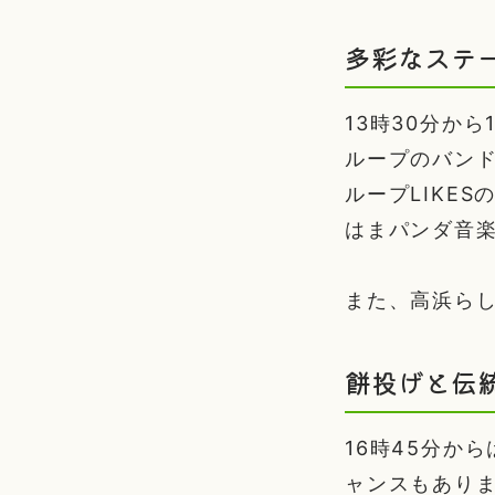
多彩なステ
13時30分か
ループのバン
ループLIKE
はまパンダ音
また、高浜ら
餅投げと伝
16時45分か
ャンスもありま