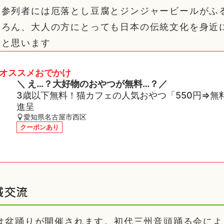
、参列者には厄落とし豆腐とジンジャービールがふ
ちろん、大人の方にとっても日本の伝統文化を身近
ると思います
オススメおでかけ
＼ え…？大好物のおやつが無料…？／
3歳以下無料！猫カフェの人気おやつ「550円⇒無
進呈
愛知県名古屋市西区
クーポンあり
域交流
らは盆踊りが開催されます。初代三州音頭踊る会に