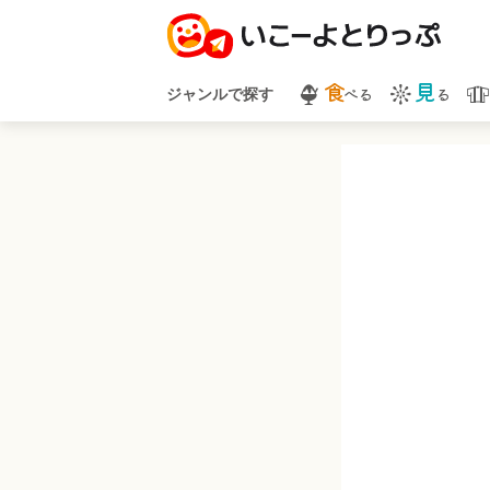
食
見
べる
る
ジャンルで探す