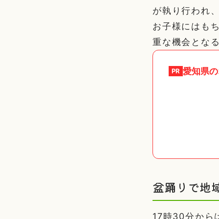
が執り行われ
お子様にはも
重な機会とな
愛知県
の
PR
盆踊りで地
17時30分か