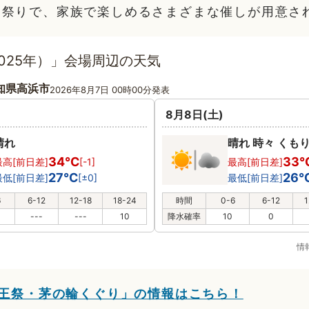
お祭りで、家族で楽しめるさまざまな催しが用意さ
025年）」会場周辺の天気
知県高浜市
2026年8月7日 00時00分発表
8月8日(土)
晴れ
晴れ 時々 くも
34℃
33
最高[前日差]
[-1]
最高[前日差]
27℃
26
最低[前日差]
[±0]
最低[前日差]
6
6-12
12-18
18-24
時間
0-6
6-12
1
---
---
10
降水確率
10
0
情
天王祭・茅の輪くぐり」の情報はこちら！