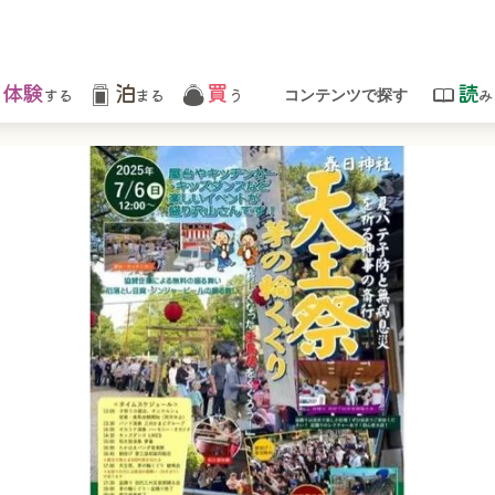
体験
泊
買
読
する
まる
う
み
コンテンツで探す