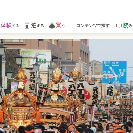
体験
泊
買
読
する
まる
う
み
コンテンツで探す