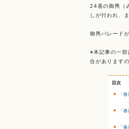
24基の御輿
しが行われ、
御輿パレード
※本記事の一
合があります
目次
「春
「春
「春