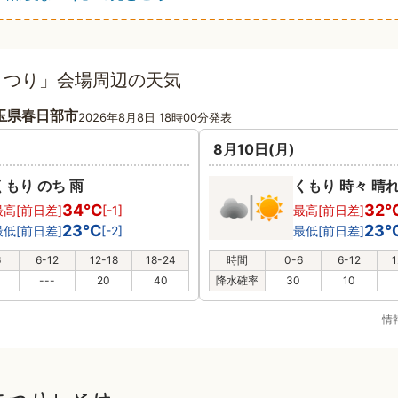
まつり」会場周辺の天気
玉県春日部市
2026年8月8日 18時00分発表
8月10日(月)
くもり のち 雨
くもり 時々 晴
34℃
32
最高[前日差]
[-1]
最高[前日差]
23℃
23
最低[前日差]
[-2]
最低[前日差]
6
6-12
12-18
18-24
時間
0-6
6-12
1
---
20
40
降水確率
30
10
情