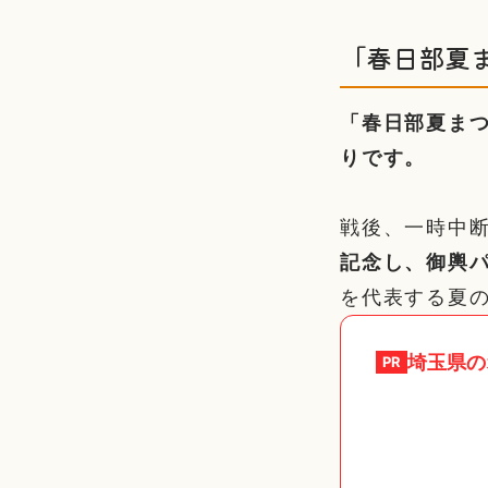
「春日部夏
「春日部夏ま
りです。
戦後、一時中
記念し、御輿
を代表する夏
埼玉県
の
PR