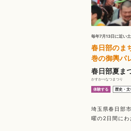
毎年7月13日に近い
春日部のま
巻の御輿パ
春日部夏ま
かすかべなつまつり
体験する
歴史・文
埼玉県春日部市
曜の2日間に