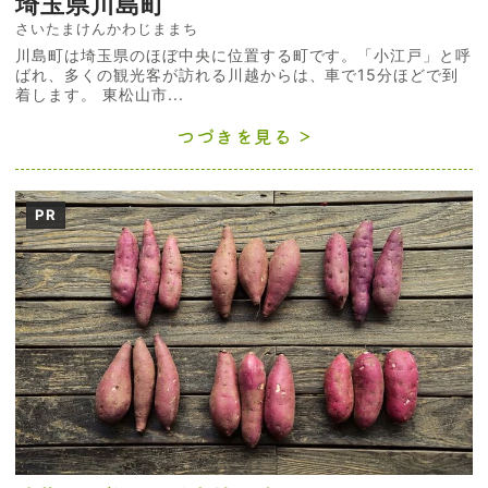
埼玉県川島町
さいたまけんかわじままち
川島町は埼玉県のほぼ中央に位置する町です。「小江戸」と呼
ばれ、多くの観光客が訪れる川越からは、車で15分ほどで到
着します。 東松山市...
つづきを見る
PR