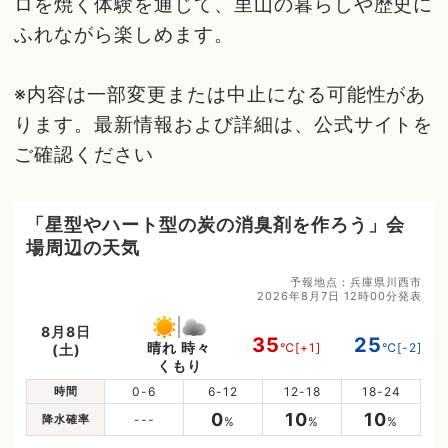
ロを焼く体験を通じて、里山の暮らしや歴史に
ふれながら楽しめます。
※内容は一部変更または中止になる可能性があ
ります。最新情報および詳細は、公式サイトを
ご確認ください
「星型やハート型の炭の消臭剤を作ろう」会
場周辺の天気
予報地点：兵庫県川西市
2026年8月7日 12時00分発表
8月8日
35
25
晴れ 時々
℃
[+1]
℃
[-2]
(土)
くもり
時間
0-6
6-12
12-18
18-24
0
10
10
降水確率
---
%
%
%