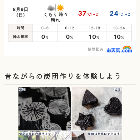
8月9日
37
24
くもり 時々
℃
[+2]
℃
[+2]
(日)
晴れ
時間
0-6
6-12
12-18
18-24
0
0
10
10
降水確率
%
%
%
%
情報提供：
昔ながらの炭団作りを体験しよう