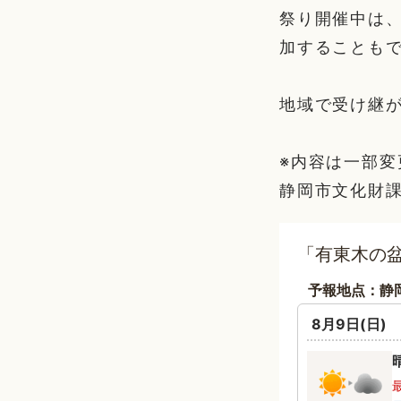
祭り開催中は
加することも
地域で受け継
※内容は一部
静岡市文化財
「有東木の盆
予報地点：静
8月9日(日)