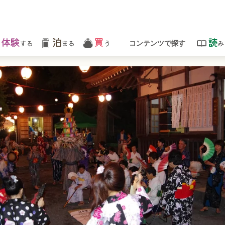
体験
泊
買
読
する
まる
う
み
コンテンツで探す