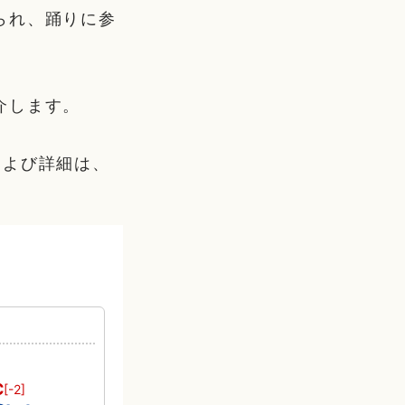
られ、踊りに参
介します。
および詳細は、
℃
[-2]