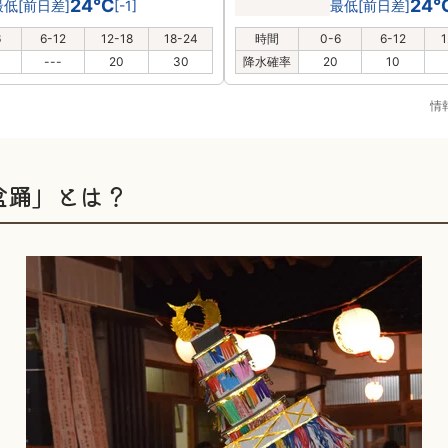
24℃
24
最低[前日差]
[-1]
最低[前日差]
6
6-12
12-18
18-24
時間
0-6
6-12
1
---
20
30
降水確率
20
10
情
盆踊」とは？