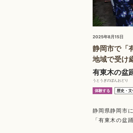
2025年8月15日
静岡市で「
地域で受け
有東木の盆踊
うとうぎのぼんおどり
体験する
歴史・文
静岡県静岡市に
「有東木の盆