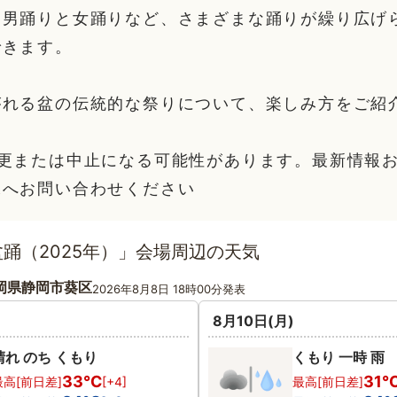
、男踊りと女踊りなど、さまざまな踊りが繰り広げ
できます。
がれる盆の伝統的な祭りについて、楽しみ方をご紹
変更または中止になる可能性があります。最新情報
課へお問い合わせください
踊（2025年）」会場周辺の天気
岡県静岡市葵区
2026年8月8日 18時00分発表
8月10日(月)
晴れ のち くもり
くもり 一時 雨
33℃
31
最高[前日差]
[+4]
最高[前日差]