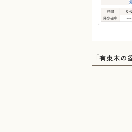
時間
0-
降水確率
---
「有東木の