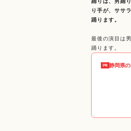
踊りは、男踊り
り手が、ササ
踊ります。
最後の演目は
踊ります。
静岡県
の
PR