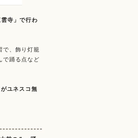
東雲寺」で行わ
習で、飾り灯籠
んで踊る点など
）がユネスコ無