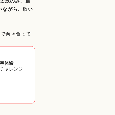
は太鼓のみ。踊
いながら、歌い
列で向き合って
事体験
チャレンジ