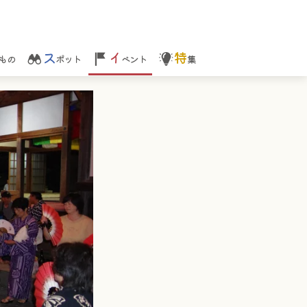
ス
イ
特
もの
ポット
ベント
集