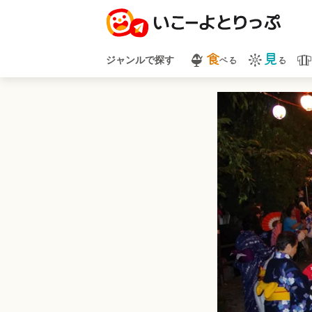
食
見
べる
る
ジャンルで探す